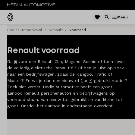
Menu
Hedinautomotive.nl
Renault
Voorraad
Menu
Renault voorraad
Modellen
Ga jij voor een Renault Clio, Megane, Scenic of toch liever
Voorraad nieuw
de volledig elektrische Renault 5? Of ben je juist op zoek
naar een bedrijfswagen, zoals de Kangoo, Trafic of
Occasions
Master? En wil je dan een nieuw of (jong) gebruikt model?
Zoek niet verder. Hedin Automotive heeft een groot
Acties
aanbod Renault personenauto’s en bedrijfwagens op
voorraad staan. Van nieuw tot gebruikt en van kleine tot
Bedrijfswagens
groot. Ontdek het aanbod in onderstaand overzicht.
Private lease
Zakelijke lease