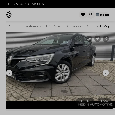
Menu
Hedinautomotive.nl
Renault
Overzicht
Renault Mégane
Menu
Modellen
Voorraad nieuw
Occasions
Acties
Bedrijfswagens
Alle foto's
1 / 30
Private lease
Zakelijke lease