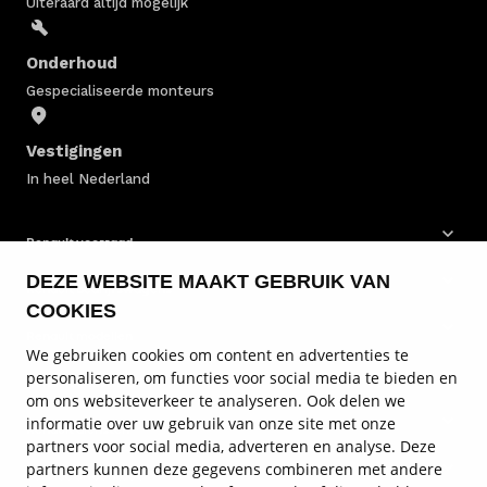
Uiteraard altijd mogelijk
Onderhoud
Gespecialiseerde monteurs
Vestigingen
In heel Nederland
Renault voorraad
DEZE WEBSITE MAAKT GEBRUIK VAN
Renault bedrijfswagens
COOKIES
Renault modellen
We gebruiken cookies om content en advertenties te
personaliseren, om functies voor social media te bieden en
Renault onderhoud
om ons websiteverkeer te analyseren. Ook delen we
informatie over uw gebruik van onze site met onze
Renault diensten
partners voor social media, adverteren en analyse. Deze
partners kunnen deze gegevens combineren met andere
Service en contact