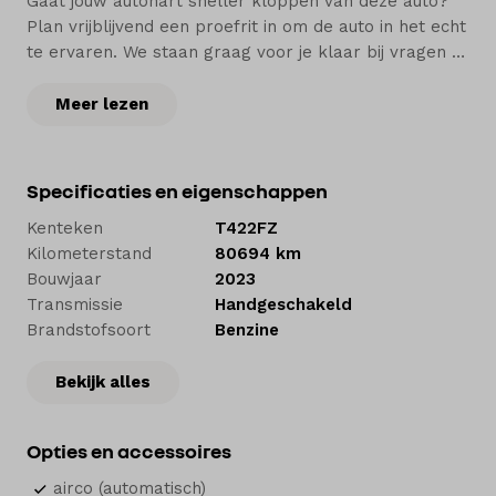
Gaat jouw autohart sneller kloppen van deze auto?
Plan vrijblijvend een proefrit in om de auto in het echt
te ervaren. We staan graag voor je klaar bij vragen of
voor advies.
Meer lezen
Meer aandacht. Meer service.
Bij Hedin Automotive vind je een ruime voorraad van
Specificaties en eigenschappen
zo’n 5.000 nieuwe en tweedehands auto’s. Voor jezelf
Kenteken
T422FZ
of je bedrijf. Om te kopen of te leasen. Wij
Kilometerstand
80694 km
onderhouden je auto in onze werkplaatsen en
Bouwjaar
2023
herstellen een schade als dat nodig is. En natuurlijk
Transmissie
Handgeschakeld
helpen we je bij de financiering of verzekering.
Brandstofsoort
Benzine
Welkom bij Hedin Automotive. Autohart van
Bekijk alles
Nederland.
Opties en accessoires
airco (automatisch)