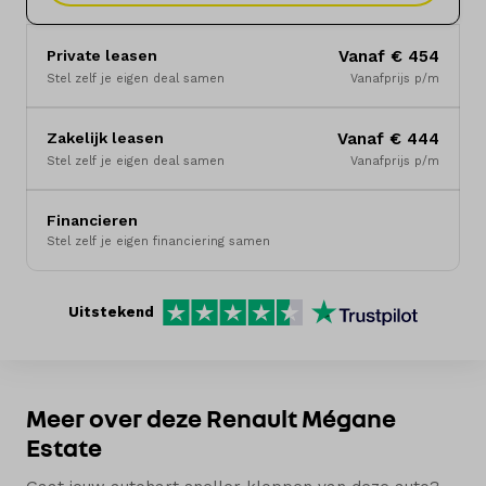
Merken
Private leasen
Vanaf € 454
Diensten
Stel zelf je eigen deal samen
Vanafprijs p/m
Over ons
Zakelijk leasen
Vanaf € 444
Stel zelf je eigen deal samen
Vanafprijs p/m
Kennis & advies
Financieren
Land
Stel zelf je eigen financiering samen
Nederland
Uitstekend
Taal
Nederlands
Meer over deze Renault Mégane
Estate