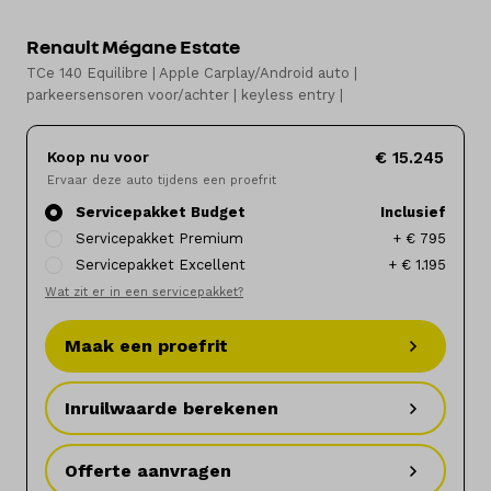
Renault Mégane Estate
Elektrisch
TCe 140 Equilibre | Apple Carplay/Android auto |
parkeersensoren voor/achter | keyless entry |
Onderhoud
Diensten
Koop nu voor
€ 15.245
Ervaar deze auto tijdens een proefrit
Contact
Servicepakket Budget
Inclusief
Servicepakket Premium
+ € 795
Servicepakket Excellent
+ € 1.195
Wat zit er in een servicepakket?
Mijn account
Maak een proefrit
Vacatures
Inruilwaarde berekenen
Vergelijken
Vestigingen
Offerte aanvragen