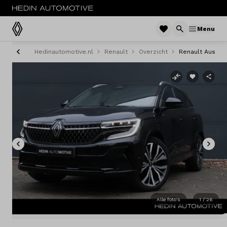
Menu
Hedinautomotive.nl
Renault
Overzicht
Renault Austral
Menu
Modellen
Voorraad nieuw
Occasions
Acties
Bedrijfswagens
Alle foto's
1 / 26
Private lease
Zakelijke lease