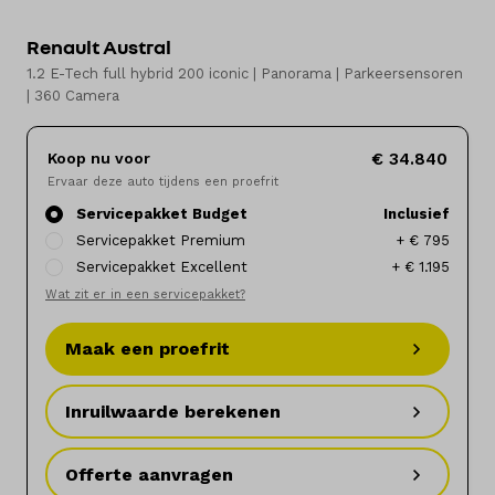
Renault Austral
Elektrisch
1.2 E-Tech full hybrid 200 iconic | Panorama | Parkeersensoren
| 360 Camera
Onderhoud
Diensten
Koop nu voor
€ 34.840
Ervaar deze auto tijdens een proefrit
Contact
Servicepakket Budget
Inclusief
Servicepakket Premium
+ € 795
Servicepakket Excellent
+ € 1.195
Wat zit er in een servicepakket?
Mijn account
Maak een proefrit
Vacatures
Inruilwaarde berekenen
Vergelijken
Vestigingen
Offerte aanvragen