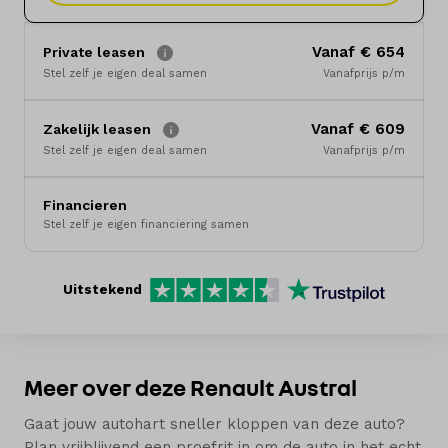
Merken
Vanaf € 654
Private leasen
Diensten
Stel zelf je eigen deal samen
Vanafprijs p/m
Over ons
Vanaf € 609
Zakelijk leasen
Stel zelf je eigen deal samen
Vanafprijs p/m
Kennis & advies
Financieren
Land
Stel zelf je eigen financiering samen
Nederland
Uitstekend
Taal
Nederlands
Meer over deze Renault Austral
Gaat jouw autohart sneller kloppen van deze auto?
Plan vrijblijvend een proefrit in om de auto in het echt