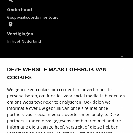
Onderhoud
Gespecialiseerde monteurs
Vestigingen
In heel Nederland
Renault voorraad
DEZE WEBSITE MAAKT GEBRUIK VAN
Renault bedrijfswagens
COOKIES
Renault modellen
We gebruiken cookies om content en advertenties te
personaliseren, om functies voor social media te bieden en
Renault onderhoud
om ons websiteverkeer te analyseren. Ook delen we
informatie over uw gebruik van onze site met onze
Renault diensten
partners voor social media, adverteren en analyse. Deze
partners kunnen deze gegevens combineren met andere
Service en contact
informatie die u aan ze heeft verstrekt of die ze hebben