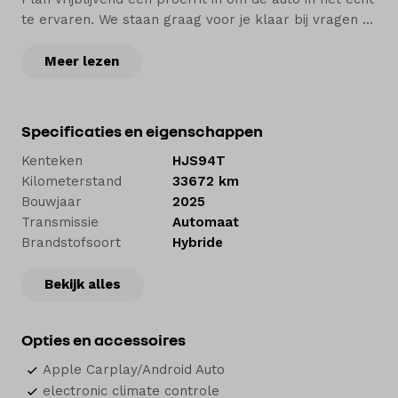
te ervaren. We staan graag voor je klaar bij vragen of
voor advies.
Meer lezen
Meer aandacht. Meer service.
Bij Hedin Automotive vind je een ruime voorraad van
Specificaties en eigenschappen
zo’n 5.000 nieuwe en tweedehands auto’s. Voor jezelf
Kenteken
HJS94T
of je bedrijf. Om te kopen of te leasen. Wij
Kilometerstand
33672 km
onderhouden je auto in onze werkplaatsen en
Bouwjaar
2025
herstellen een schade als dat nodig is. En natuurlijk
Transmissie
Automaat
helpen we je bij de financiering of verzekering.
Brandstofsoort
Hybride
Welkom bij Hedin Automotive. Autohart van
Bekijk alles
Nederland.
Opties en accessoires
Apple Carplay/Android Auto
electronic climate controle