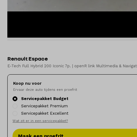
Merken
Diensten
Over ons
Kennis & advies
Renault Espace
E-Tech Full Hybrid 200 Iconic 7p. | openR link Multimedia & Naviga
Land
Nederland
Koop nu voor
Ervaar deze auto tijdens een proefrit
Taal
Servicepakket Budget
Nederlands
Servicepakket Premium
Servicepakket Excellent
Wat zit er in een servicepakket?
Maak een proefrit