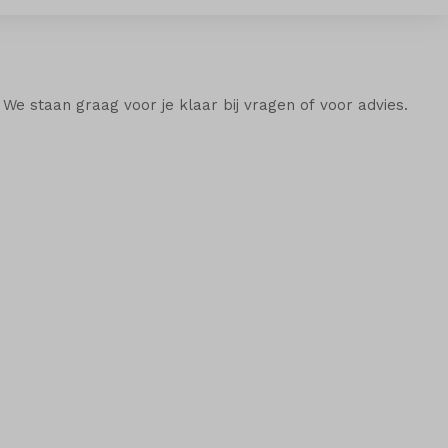
 We staan graag voor je klaar bij vragen of voor advies.
. Om te kopen of te leasen. Wij onderhouden je auto in
ring.