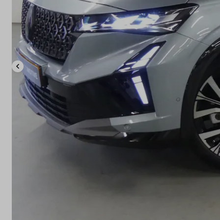
Elektrisch
Onderhoud
Diensten
Contact
Mijn account
Vacatures
Vergelijken
Vestigingen