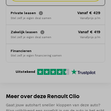
Merken
Vanaf € 429
Private leasen
Diensten
Stel zelf je eigen deal samen
Vanafprijs p/m
Over ons
Vanaf € 419
Zakelijk leasen
Stel zelf je eigen deal samen
Vanafprijs p/m
Kennis & advies
Financieren
Land
Stel zelf je eigen financiering samen
Nederland
Uitstekend
Taal
Nederlands
Meer over deze Renault Clio
Gaat jouw autohart sneller kloppen van deze auto?
Plan vrijblijvend een proefrit in om de auto in het echt