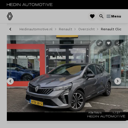
Menu
Hedinautomotive.nl
Renault
Overzicht
Renault Clio
Menu
Modellen
Voorraad nieuw
Occasions
Acties
Bedrijfswagens
Alle foto's
1 / 27
Private lease
Zakelijke lease