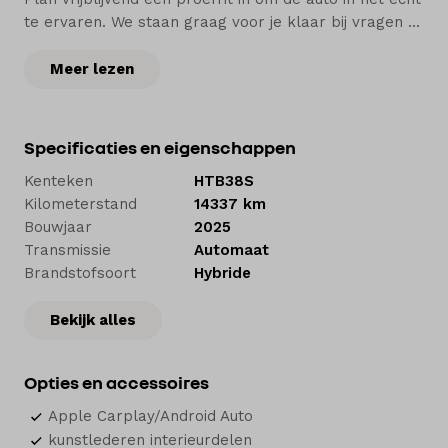
te ervaren. We staan graag voor je klaar bij vragen of
voor advies.
Meer lezen
Meer aandacht. Meer service.
Bij Hedin Automotive vind je een ruime voorraad van
Specificaties en eigenschappen
zo’n 5.000 nieuwe en tweedehands auto’s. Voor jezelf
Kenteken
HTB38S
of je bedrijf. Om te kopen of te leasen. Wij
Kilometerstand
14337 km
onderhouden je auto in onze werkplaatsen en
Bouwjaar
2025
herstellen een schade als dat nodig is. En natuurlijk
Transmissie
Automaat
helpen we je bij de financiering of verzekering.
Brandstofsoort
Hybride
Welkom bij Hedin Automotive. Autohart van
Bekijk alles
Nederland.
Opties en accessoires
Apple Carplay/Android Auto
kunstlederen interieurdelen