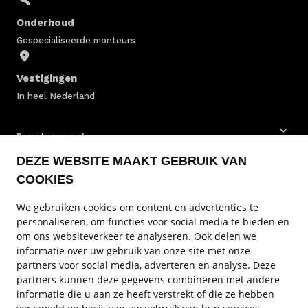
Onderhoud
Gespecialiseerde monteurs
Vestigingen
In heel Nederland
Renault voorraad
DEZE WEBSITE MAAKT GEBRUIK VAN
Renault bedrijfswagens
COOKIES
Renault modellen
We gebruiken cookies om content en advertenties te
personaliseren, om functies voor social media te bieden en
Renault onderhoud
om ons websiteverkeer te analyseren. Ook delen we
informatie over uw gebruik van onze site met onze
Renault diensten
partners voor social media, adverteren en analyse. Deze
partners kunnen deze gegevens combineren met andere
Service en contact
informatie die u aan ze heeft verstrekt of die ze hebben