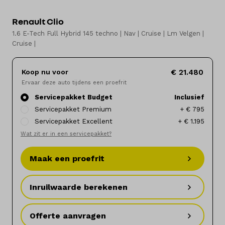
Renault Clio
Elektrisch
1.6 E-Tech Full Hybrid 145 techno | Nav | Cruise | Lm Velgen |
Cruise |
Onderhoud
Diensten
Koop nu voor
€ 21.480
Ervaar deze auto tijdens een proefrit
Contact
Servicepakket Budget
Inclusief
Servicepakket Premium
+ € 795
Servicepakket Excellent
+ € 1.195
Wat zit er in een servicepakket?
Mijn account
Maak een proefrit
Vacatures
Inruilwaarde berekenen
Vergelijken
Vestigingen
Offerte aanvragen