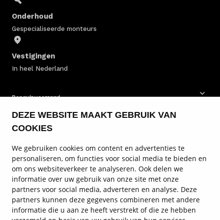
Onderhoud
Gespecialiseerde monteurs
Vestigingen
In heel Nederland
Renault voorraad
DEZE WEBSITE MAAKT GEBRUIK VAN
Renault bedrijfswagens
COOKIES
Renault modellen
We gebruiken cookies om content en advertenties te
personaliseren, om functies voor social media te bieden en
Renault onderhoud
om ons websiteverkeer te analyseren. Ook delen we
informatie over uw gebruik van onze site met onze
Renault diensten
partners voor social media, adverteren en analyse. Deze
partners kunnen deze gegevens combineren met andere
Service en contact
informatie die u aan ze heeft verstrekt of die ze hebben