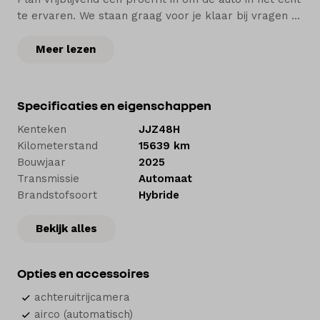
te ervaren. We staan graag voor je klaar bij vragen of
voor advies.
Meer lezen
Bij Hedin Automotive vind je een ruime voorraad van
zo’n 5.000 nieuwe en tweedehands auto’s. Voor jezelf
of je bedrijf. Om te kopen of te leasen. Wij
Specificaties en eigenschappen
onderhouden je auto in onze werkplaatsen en
Kenteken
JJZ48H
herstellen een schade als dat nodig is. En natuurlijk
Kilometerstand
15639 km
helpen we je bij de financiering of verzekering.
Bouwjaar
2025
Transmissie
Automaat
Welkom bij Hedin Automotive. Autohart van
Brandstofsoort
Hybride
Nederland.
Bekijk alles
Opties en accessoires
achteruitrijcamera
airco (automatisch)