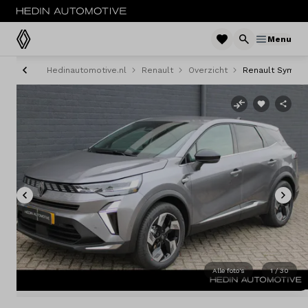
Menu
Hedinautomotive.nl
Renault
Overzicht
Renault Symbio
Menu
Modellen
Voorraad nieuw
Occasions
Acties
Bedrijfswagens
Alle foto's
1 / 30
Private lease
Zakelijke lease