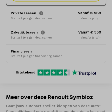
Merken
Vanaf € 589
Private leasen
Diensten
Stel zelf je eigen deal samen
Vanafprijs p/m
Over ons
Vanaf € 559
Zakelijk leasen
Stel zelf je eigen deal samen
Vanafprijs p/m
Kennis & advies
Financieren
Land
Stel zelf je eigen financiering samen
Nederland
Uitstekend
Taal
Nederlands
Meer over deze Renault Symbioz
Gaat jouw autohart sneller kloppen van deze auto?
Plan vrijblijvend een proefrit in om de auto in het echt