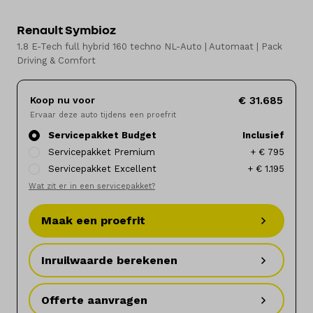
Renault Symbioz
Elektrisch
1.8 E-Tech full hybrid 160 techno NL-Auto | Automaat | Pack
Driving & Comfort
Onderhoud
Diensten
Koop nu voor
€ 31.685
Ervaar deze auto tijdens een proefrit
Contact
Servicepakket Budget
Inclusief
Servicepakket Premium
+ € 795
Servicepakket Excellent
+ € 1.195
Wat zit er in een servicepakket?
Mijn account
Maak een proefrit
Vacatures
Inruilwaarde berekenen
Vergelijken
Vestigingen
Offerte aanvragen