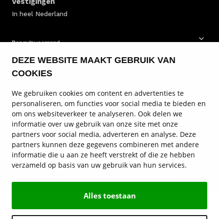
Vestigingen
In heel Nederland
Renault voorraad
DEZE WEBSITE MAAKT GEBRUIK VAN
Renault bedrijfswagens
COOKIES
Renault modellen
We gebruiken cookies om content en advertenties te
personaliseren, om functies voor social media te bieden en
Renault onderhoud
om ons websiteverkeer te analyseren. Ook delen we
informatie over uw gebruik van onze site met onze
Renault diensten
partners voor social media, adverteren en analyse. Deze
partners kunnen deze gegevens combineren met andere
Service en contact
informatie die u aan ze heeft verstrekt of die ze hebben
verzameld op basis van uw gebruik van hun services.
Renault vestigingen
Autohart van Nederland
Alles toestaan
© Hedin Mobility Group 2026
Privacy statement
Disclaimer
Algemene voorwaarden
Cookies