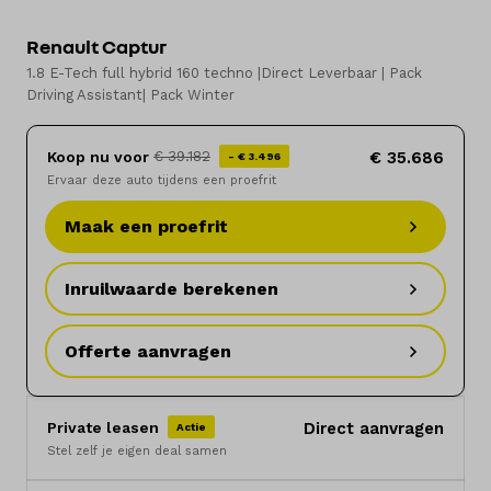
Renault Captur
Elektrisch
1.8 E-Tech full hybrid 160 techno |Direct Leverbaar | Pack
Driving Assistant| Pack Winter
Onderhoud
Diensten
Koop nu voor
€ 35.686
€ 39.182
- € 3.496
Ervaar deze auto tijdens een proefrit
Contact
Maak een proefrit
Inruilwaarde berekenen
Mijn account
Offerte aanvragen
Vacatures
Vergelijken
Private leasen
Direct aanvragen
Actie
Stel zelf je eigen deal samen
Vestigingen