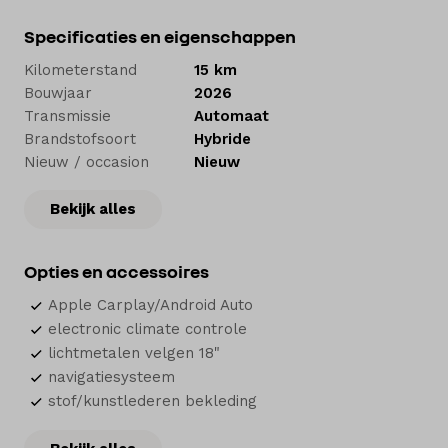
zo’n 5.000 nieuwe en tweedehands auto’s. Voor jezelf
of je bedrijf. Om te kopen of te leasen. Wij
Specificaties en eigenschappen
onderhouden je auto in onze werkplaatsen en
Kilometerstand
15 km
herstellen een schade als dat nodig is. En natuurlijk
Bouwjaar
2026
helpen we je bij de financiering of verzekering.
Transmissie
Automaat
Brandstofsoort
Hybride
Welkom bij Hedin Automotive. Autohart van
Nieuw / occasion
Nieuw
Nederland.
Bekijk alles
Opties en accessoires
Apple Carplay/Android Auto
electronic climate controle
lichtmetalen velgen 18"
navigatiesysteem
stof/kunstlederen bekleding