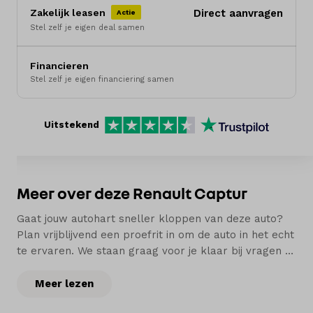
Zakelijk leasen
Direct aanvragen
Actie
Merken
Stel zelf je eigen deal samen
Diensten
Financieren
Stel zelf je eigen financiering samen
Over ons
Kennis & advies
Uitstekend
Land
Nederland
Meer over deze Renault Captur
Taal
Gaat jouw autohart sneller kloppen van deze auto?
Nederlands
Plan vrijblijvend een proefrit in om de auto in het echt
te ervaren. We staan graag voor je klaar bij vragen of
voor advies.
Meer lezen
Bij Hedin Automotive vind je een ruime voorraad van