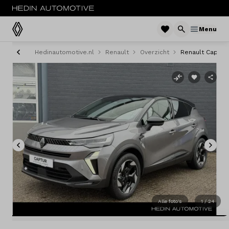
Menu
Hedinautomotive.nl
Renault
Overzicht
Renault Captur
Menu
Modellen
Voorraad nieuw
Occasions
Acties
Bedrijfswagens
Alle foto's
1 / 24
Private lease
Zakelijke lease