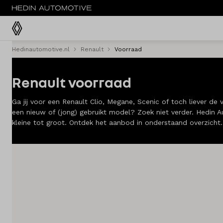
Hedinautomotive.nl
Renault
Voorraad
Menu
Renault voorraad
Modellen
Ga jij voor een Renault Clio, Megane, Scenic of toch liever de
Voorraad nieuw
een nieuw of (jong) gebruikt model? Zoek niet verder. Hedin 
kleine tot groot. Ontdek het aanbod in onderstaand overzich
Occasions
Acties
Bedrijfswagens
Private lease
Zakelijke lease