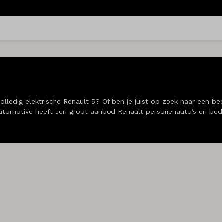
 volledig elektrische Renault 5? Of ben je juist op zoek naar een b
Automotive heeft een groot aanbod Renault personenauto’s en bed
t.