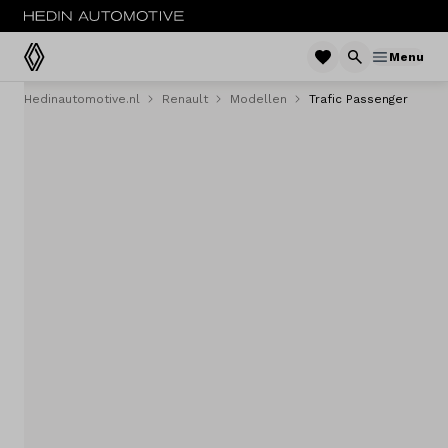
Menu
Hedinautomotive.nl
Renault
Modellen
Trafic Passenger
Menu
Modellen
Voorraad nieuw
Occasions
Acties
Bedrijfswagens
Private lease
Zakelijke lease