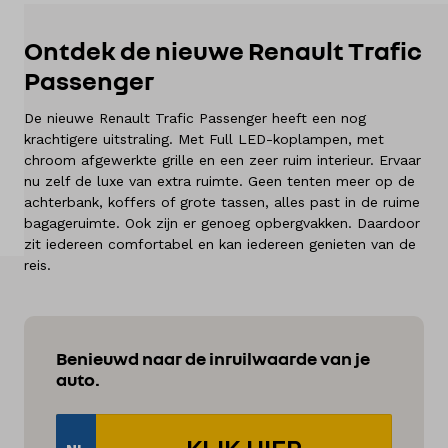
Merken
Ontdek de nieuwe Renault Trafic
Diensten
Passenger
De nieuwe Renault Trafic Passenger heeft een nog
Over ons
krachtigere uitstraling. Met Full LED-koplampen, met
chroom afgewerkte grille en een zeer ruim interieur. Ervaar
Kennis & advies
nu zelf de luxe van extra ruimte. Geen tenten meer op de
achterbank, koffers of grote tassen, alles past in de ruime
Land
bagageruimte. Ook zijn er genoeg opbergvakken. Daardoor
zit iedereen comfortabel en kan iedereen genieten van de
Nederland
reis.
Taal
Nederlands
Benieuwd naar de inruilwaarde van je
auto.