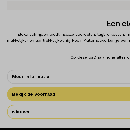
Diensten
Over ons
Een el
Elektrisch rijden biedt fiscale voordelen, lagere kosten,
Kennis & advies
makkelijker én aantrekkelijker. Bij Hedin Automotive kun je e
Land
Nederland
Op deze pagina vind je alles o
Taal
Meer informatie
Nederlands
Bekijk de voorraad
Nieuws