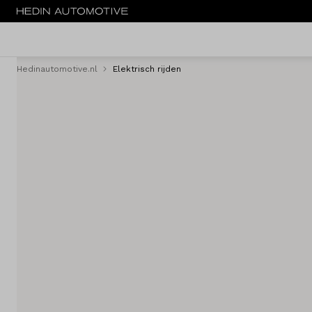
Hedinautomotive.nl
Elektrisch rijden
Menu
Nieuw
Occasions
Bedrijfswagens
Elektrisch
Leasen
Huren
Onderhoud