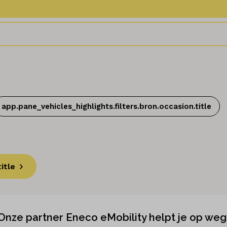
app.pane_vehicles_highlights.filters.bron.occasion.title
itle
 Onze partner Eneco eMobility helpt je op weg