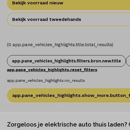
Bekijk voorraad nieuw
Bekijk voorraad tweedehands
(
0
app.pane_vehicles_highlights.title.total_results
)
app.pane_vehicles_highlights.filters.bron.new.title
app.pane_vehicles_highlights.reset_filters
app.pane_vehicles_highlights.no_results
app.pane_vehicles_highlights.show_more.button_t
Zorgeloos je elektrische auto thuis laden?