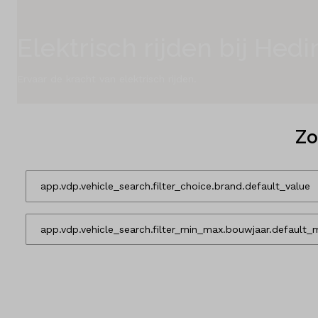
Schadeherstel
Elektrisch rijden bij Hed
Diensten
Ervaar de kracht van elektrisch rijden.
Contact
Zo
Mijn account
Vacatures
Vergelijken
Vestigingen
Merken