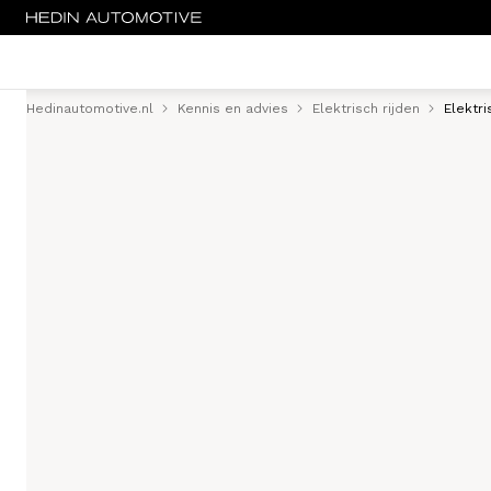
Hedinautomotive.nl
Kennis en advies
Elektrisch rijden
Elektr
Menu
Nieuw
Occasions
Bedrijfswagens
Elektrisch
Leasen
Huren
Onderhoud