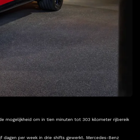
e mogelijkheid om in tien minuten tot 303 kilometer rijbereik
vijf dagen per week in drie shifts gewerkt. Mercedes-Benz