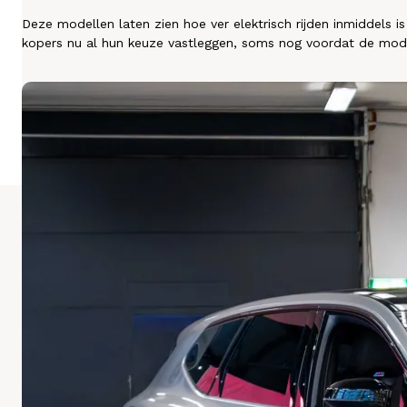
Diensten
Deze modellen laten zien hoe ver elektrisch rijden inmiddels
kopers nu al hun keuze vastleggen, soms nog voordat de mod
Over ons
Kennis & advies
Land
Nederland
Taal
Nederlands