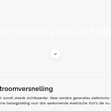
ch rijden: iX3, GLC en EX6
ht gaan.
stroomversnelling
 wordt steeds zichtbaarder. Waar eerdere generaties elektrische 
rme belangstelling voor drie aankomende elektrische SUV’s die nu a