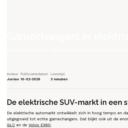
Schadeherstel
Diensten
Gamechangers in elektris
Contact
Waarom deze nieuwe elektrische SUV’s nu al richting uitverkoc
Mijn account
Auteur
Publicatiedatum
Leestijd
Vacatures
Jurrian
10-02-2026
3 minuten
Vergelijken
De elektrische SUV-markt in een 
Vestigingen
De elektrische automarkt ontwikkelt zich in hoog tempo en dat
uitgegroeid tot echte gamechangers. Dat blijkt ook uit de eno
Merken
GLC
en de
Volvo EX60
.