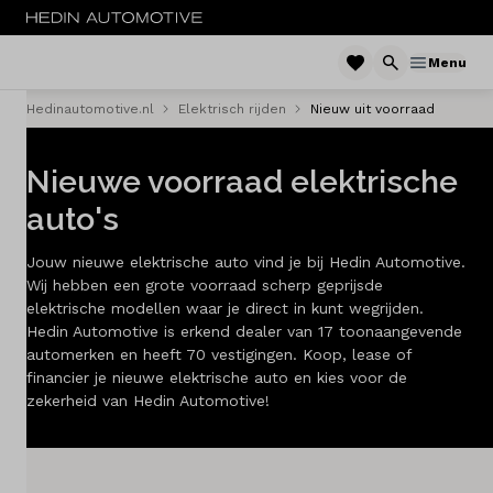
Menu
Hedinautomotive.nl
Elektrisch rijden
Nieuw uit voorraad
Menu
Nieuwe voorraad elektrische
Nieuw
auto's
Occasions
Jouw nieuwe elektrische auto vind je bij Hedin Automotive.
Bedrijfswagens
Wij hebben een grote voorraad scherp geprijsde
elektrische modellen waar je direct in kunt wegrijden.
Hedin Automotive is erkend dealer van 17 toonaangevende
Elektrisch
automerken en heeft 70 vestigingen. Koop, lease of
financier je nieuwe elektrische auto en kies voor de
Leasen
zekerheid van Hedin Automotive!
Huren
Onderhoud