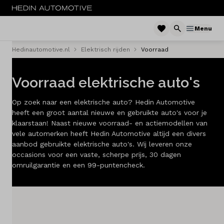
Menu
Hedinautomotive.nl
Elektrisch rijden
Voorraad
Menu
Voorraad elektrische auto's
Nieuw
Op zoek naar een elektrische auto? Hedin Automotive
Occasions
heeft een groot aantal nieuwe en gebruikte auto's voor je
klaarstaan! Naast nieuwe voorraad- en actiemodellen van
Bedrijfswagens
vele automerken heeft Hedin Automotive altijd een divers
aanbod gebruikte elektrische auto's. Wij leveren onze
Elektrisch
occasions voor een vaste, scherpe prijs, 30 dagen
omruilgarantie en een 99-puntencheck.
Leasen
Huren
Onderhoud