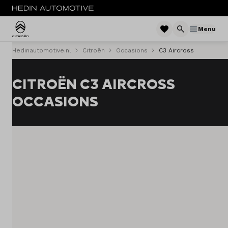
Menu
Hedinautomotive.nl
Citroën
Occasions
C3 Aircross
MENU
CITROËN C3 AIRCROSS
Nieuw
OCCASIONS
Occasions
Acties
Bedrijfswagens
Private lease
Zakelijke lease
Elektrisch