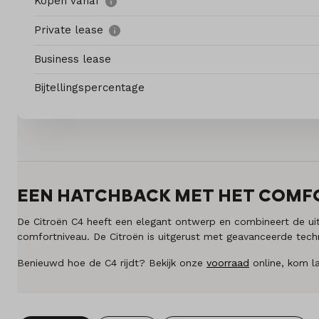
Kopen vanaf
Private lease
Onderhoud
Business lease
Diensten
Bijtellingspercentage
Contact
Mijn account
EEN HATCHBACK MET HET COMFOR
Vacatures
De Citroën C4 heeft een elegant ontwerp en combineert de uit
Vergelijken
comfortniveau. De Citroën is uitgerust met geavanceerde techn
Benieuwd hoe de C4 rijdt? Bekijk onze
voorraad
online, kom l
Vestigingen
Merken