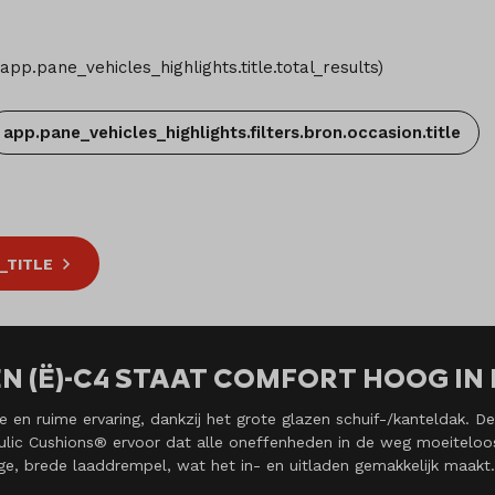
app.pane_vehicles_highlights.title.total_results
)
app.pane_vehicles_highlights.filters.bron.occasion.title
_TITLE
ËN (Ë)-C4 STAAT COMFORT HOOG I
e en ruime ervaring, dankzij het grote glazen schuif-/kanteldak. De
raulic Cushions® ervoor dat alle oneffenheden in de weg moeitel
e, brede laaddrempel, wat het in- en uitladen gemakkelijk maakt. 