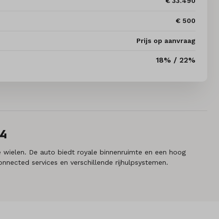
€ 33.490
€ 500
Prijs op aanvraag
18% / 22%
4
e wielen. De auto biedt royale binnenruimte en een hoog
nnected services en verschillende rijhulpsystemen.