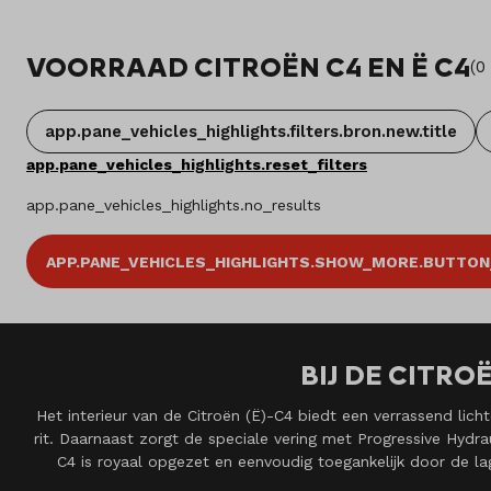
VOORRAAD CITROËN C4 EN Ë C4
(
0
app.pane_vehicles_highlights.filters.bron.new.title
app.pane_vehicles_highlights.reset_filters
app.pane_vehicles_highlights.no_results
APP.PANE_VEHICLES_HIGHLIGHTS.SHOW_MORE.BUTTON
BIJ DE CITRO
Het interieur van de Citroën (Ë)-C4 biedt een verrassend licht
rit. Daarnaast zorgt de speciale vering met Progressive Hyd
C4 is royaal opgezet en eenvoudig toegankelijk door de lag