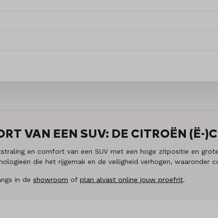
T VAN EEN SUV: DE CITROËN (Ë-)C
straling en comfort van een SUV met een hoge zitpositie en grot
ologieën die het rijgemak en de veiligheid verhogen, waaronder co
angs in de
showroom
of
plan alvast online jouw proefrit
.