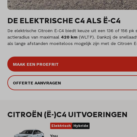
DE ELEKTRISCHE C4 ALS Ë-C4
De elektrische Citroën Ë-C4 biedt keuze uit een 136 of 156 pk
actieradius van maximaal
420 km
(WLTP). Dankzij de snellaad
als lange afstanden moeiteloos mogelijk zijn met de Citroën Ë
MAAK EEN PROEFRIT
OFFERTE AANVRAGEN
CITROËN (Ë-)C4 UITVOERINGEN
Elektrisch
Hybride
You