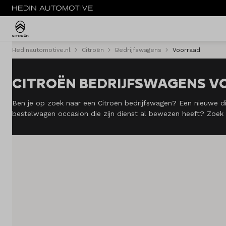
Hedinautomotive.nl
Citroën
Bedrijfswagens
Voorraad
MENU
CITROËN BEDRIJFSWAGENS 
Nieuw
Ben je op zoek naar een Citroën bedrijfswagen? Een nieuwe di
Occasions
bestelwagen occasion die zijn dienst al bewezen heeft? Zoek n
Acties
Bedrijfswagens
Private lease
Zakelijke lease
Elektrisch