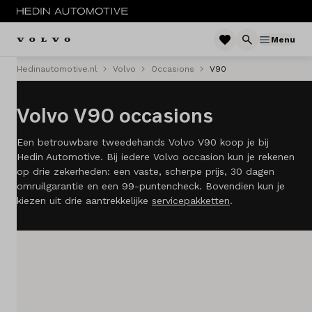
Menu
Hedinautomotive.nl
Volvo
Occasions
V90
Menu
Volvo V90 occasions
Modellen
Een betrouwbare tweedehands Volvo V90 koop je bij
Voorraad nieuw
Hedin Automotive. Bij iedere Volvo occasion kun je rekenen
op drie zekerheden: een vaste, scherpe prijs, 30 dagen
Occasions
omruilgarantie en een 99-puntencheck. Bovendien kun je
kiezen uit drie aantrekkelijke
servicepakketten
.
Acties
Abonnement
Private lease
Zakelijke lease