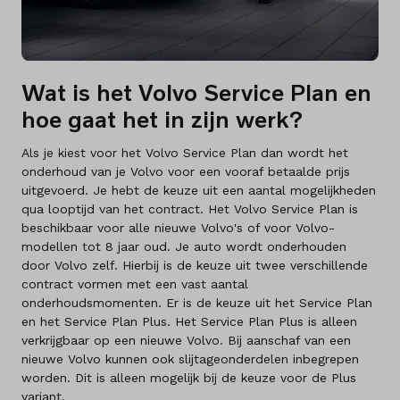
Merken
Diensten
Wat is het Volvo Service Plan en
Over ons
hoe gaat het in zijn werk?
Kennis & advies
Als je kiest voor het Volvo Service Plan dan wordt het
onderhoud van je Volvo voor een vooraf betaalde prijs
Land
uitgevoerd. Je hebt de keuze uit een aantal mogelijkheden
qua looptijd van het contract. Het Volvo Service Plan is
Nederland
beschikbaar voor alle nieuwe Volvo's of voor Volvo-
modellen tot 8 jaar oud. Je auto wordt onderhouden
door Volvo zelf. Hierbij is de keuze uit twee verschillende
Taal
contract vormen met een vast aantal
Nederlands
onderhoudsmomenten. Er is de keuze uit het Service Plan
en het Service Plan Plus. Het Service Plan Plus is alleen
verkrijgbaar op een nieuwe Volvo. Bij aanschaf van een
nieuwe Volvo kunnen ook slijtageonderdelen inbegrepen
worden. Dit is alleen mogelijk bij de keuze voor de Plus
variant.