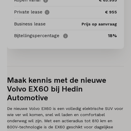
Kopen vanaf
€ 63.995
Private lease
€ 955
Elektrisch
Business lease
Prijs op aanvraag
Onderhoud
Bijtellingspercentage
18%
Diensten
Contact
Maak kennis met de nieuwe
Mijn account
Volvo EX60 bij Hedin
Vacatures
Automotive
Vergelijken
De nieuwe Volvo EX60 is een volledig elektrische SUV voor
wie ver wil komen, snel wil laden en comfortabel
onderweg wil zijn. Met een actieradius tot 810 km en
Vestigingen
800V-technologie is de EX60 geschikt voor dagelijkse