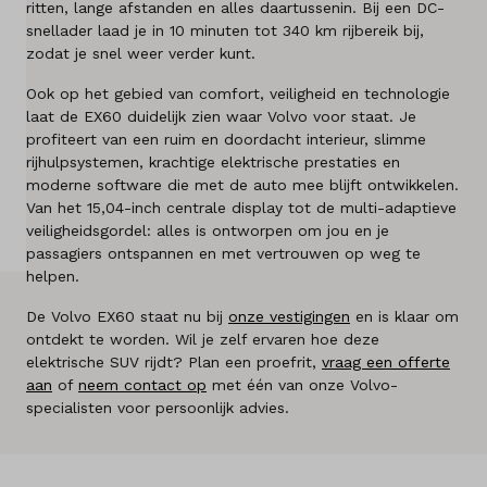
ritten, lange afstanden en alles daartussenin. Bij een DC-
Merken
snellader laad je in 10 minuten tot 340 km rijbereik bij,
zodat je snel weer verder kunt.
Diensten
Ook op het gebied van comfort, veiligheid en technologie
laat de EX60 duidelijk zien waar Volvo voor staat. Je
Over ons
profiteert van een ruim en doordacht interieur, slimme
rijhulpsystemen, krachtige elektrische prestaties en
Kennis & advies
moderne software die met de auto mee blijft ontwikkelen.
Van het 15,04-inch centrale display tot de multi-adaptieve
veiligheidsgordel: alles is ontworpen om jou en je
Land
passagiers ontspannen en met vertrouwen op weg te
Nederland
helpen.
De Volvo EX60 staat nu bij
onze vestigingen
en is klaar om
Taal
ontdekt te worden. Wil je zelf ervaren hoe deze
Nederlands
elektrische SUV rijdt? Plan een proefrit,
vraag een offerte
aan
of
neem contact op
met één van onze Volvo-
specialisten voor persoonlijk advies.