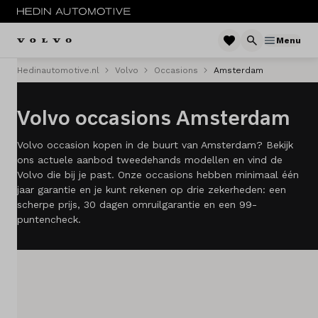
Menu
Hedinautomotive.nl
Volvo
Occasions
Amsterdam
Menu
Volvo occasions Amsterdam
Modellen
Volvo occasion kopen in de buurt van Amsterdam? Bekijk
Voorraad nieuw
ons actuele aanbod tweedehands modellen en vind de
Volvo die bij je past. Onze occasions hebben minimaal één
Occasions
jaar garantie en je kunt rekenen op drie zekerheden: een
scherpe prijs, 30 dagen omruilgarantie en een 99-
Acties
puntencheck.
Abonnement
Private lease
Zakelijke lease