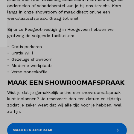
onderdelen of schadeherstel kun je bij ons terecht. Kom
Over ons
langs in onze showroom of maak direct online een
werkplaatsafspraak
.
Graag tot snel!
Kennis & advies
Bij onze Peugeot-vestiging in Hoogeveen hebben we
grofweg de volgende faciliteiten:
Land
Nederland
Gratis parkeren
Gratis WiFi
Gezellige showroom
Taal
Moderne werkplaats
Nederlands
Verse bonenkoffie
MAAK EEN SHOWROOMAFSPRAAK
Wist je dat je gemakkelijk online een showroomafspraak
kunt inplannen? Je reserveert dan een datum en tijdstip
zodat je zeker weet dat wij alle tijd voor je hebben. Wel
zo fijn!
MAAK EEN AFSPRAAK