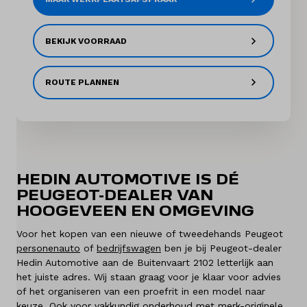
Diensten
BEKIJK VOORRAAD
Contact
ROUTE PLANNEN
Mijn account
Vacatures
HEDIN AUTOMOTIVE IS DÉ
Vergelijken
PEUGEOT-DEALER VAN
HOOGEVEEN EN OMGEVING
Vestigingen
Voor het kopen van een nieuwe of tweedehands Peugeot
personenauto
of
bedrijfswagen
ben je bij Peugeot-dealer
Merken
Hedin Automotive aan de Buitenvaart 2102 letterlijk aan
het juiste adres. Wij staan graag voor je klaar voor advies
Diensten
of het organiseren van een proefrit in een model naar
keuze. Ook voor vakkundig onderhoud met merk-originele