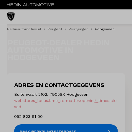
Hedinautomotive.nl
Peugeot
Vestigingen
Hoogeveen
MENU
PEUGEOT-DEALER HEDIN
Nieuw
AUTOMOTIVE IN
HOOGEVEEN
Occasions
Acties
ADRES EN CONTACTGEGEVENS
Bedrijfswagens
Buitenvaart 2102, 7905SX Hoogeveen
webstores_locus.time_formatter.opening_times.clo
Private lease
sed
052 823 91 00
Zakelijke lease
Service & onderhoud
MAAK WERKPLAATSAFSPRAAK