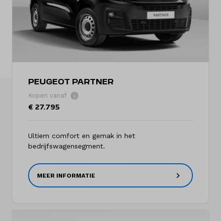
Over ons
Kennis & advies
Land
Nederland
PEUGEOT PARTNER
Kopen vanaf
Taal
€ 27.795
Nederlands
Ultiem comfort en gemak in het
bedrijfswagensegment.
MEER INFORMATIE