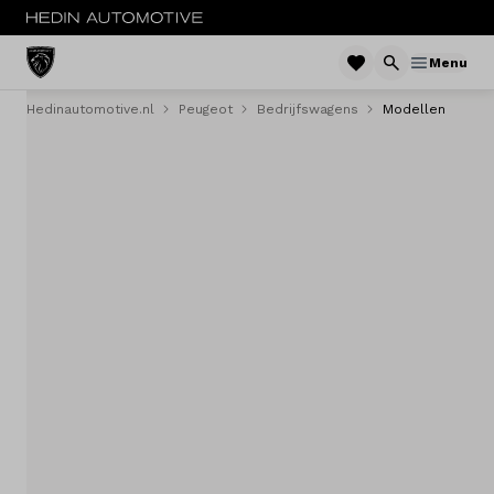
Menu
Hedinautomotive.nl
Peugeot
Bedrijfswagens
Modellen
MENU
Nieuw
Occasions
Acties
Bedrijfswagens
Private lease
Zakelijke lease
Service & onderhoud