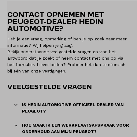
Over ons
CONTACT OPNEMEN MET
PEUGEOT-DEALER HEDIN
Kennis & advies
AUTOMOTIVE?
Land
Heb je een vraag, opmerking of ben je op zoek naar meer
informatie? Wij helpen je graag.
Nederland
Bekijk onderstaande veelgestelde vragen en vind het
antwoord dat je zoekt of neem contact met ons op via
Taal
het formulier. Liever bellen? Probeer het dan telefonisch
Nederlands
bij één van onze
vestigingen
.
VEELGESTELDE VRAGEN
IS HEDIN AUTOMOTIVE OFFICIEEL DEALER VAN
PEUGEOT?
HOE MAAK IK EEN WERKPLAATSAFSPRAAK VOOR
ONDERHOUD AAN MIJN PEUGEOT?