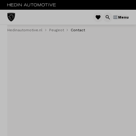
Menu
Hedinautomotive.nl
Peugeot
Contact
MENU
Nieuw
Occasions
Acties
Bedrijfswagens
Private lease
Zakelijke lease
Service & onderhoud