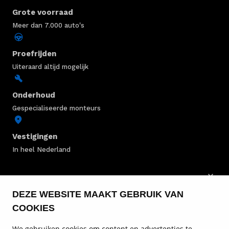
Grote voorraad
Meer dan 7.000 auto's
Proefrijden
Uiteraard altijd mogelijk
Onderhoud
Gespecialiseerde monteurs
Vestigingen
In heel Nederland
PEUGEOT VOORRAAD
DEZE WEBSITE MAAKT GEBRUIK VAN
PEUGEOT BEDRIJFSWAGENS
COOKIES
PEUGEOT MODELLEN
We gebruiken cookies om content en advertenties te