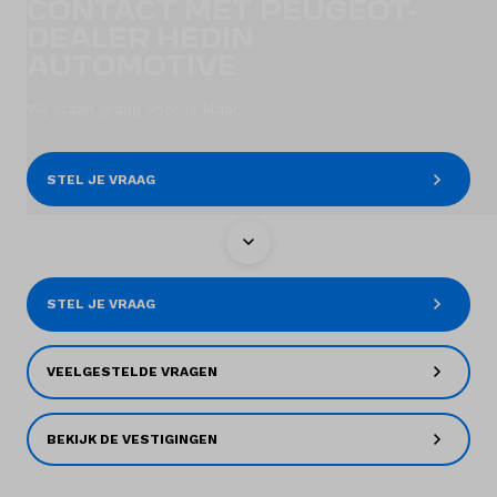
CONTACT MET PEUGEOT-
DEALER HEDIN
Diensten
AUTOMOTIVE
Contact
Wij staan graag voor je klaar.
STEL JE VRAAG
Mijn account
Vacatures
STEL JE VRAAG
Vergelijken
Vestigingen
VEELGESTELDE VRAGEN
Merken
BEKIJK DE VESTIGINGEN
Diensten