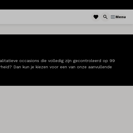
Menu
litatieve occasions die volledig zijn gecontroleerd op 99
erheid? Dan kun je kiezen voor een van onze aanvullende