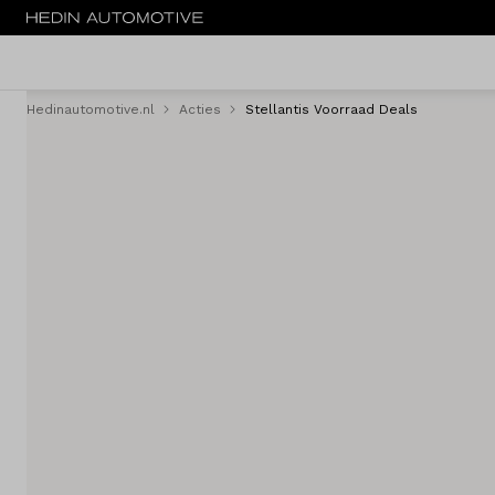
Hedinautomotive.nl
Acties
Stellantis Voorraad Deals
Menu
Nieuw
Occasions
Bedrijfswagens
Elektrisch
Leasen
Huren
Onderhoud