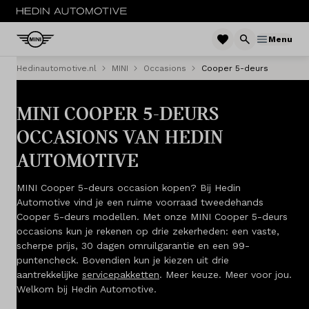
Menu
Hedinautomotive.nl
MINI
Occasions
Cooper 5-deurs
MENU
MINI COOPER 5-DEURS
Nieuw
OCCASIONS VAN HEDIN
Occasions
AUTOMOTIVE
Private lease
MINI Cooper 5-deurs occasion kopen? Bij Hedin
Automotive vind je een ruime voorraad tweedehands
Zakelijke lease
Cooper 5-deurs modellen. Met onze MINI Cooper 5-deurs
occasions kun je rekenen op drie zekerheden: een vaste,
Financieren
scherpe prijs, 30 dagen omruilgarantie en een 99-
puntencheck. Bovendien kun je kiezen uit drie
aantrekkelijke
servicepakketten
. Meer keuze. Meer voor jou.
Onderhoud
Welkom bij Hedin Automotive.