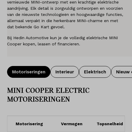
vernieuwde MINI-ontwerp met een krachtige elektrische
Diensten
aandrijving. Elk detail is zorgvuldig ontworpen en voorzien
van de nieuwste technologieën en hoogwaardige functies,
allemaal verpakt in die herkenbare MINI-charme en met
Over ons
dat bekende Go Kart gevoel.
Kennis & advies
Bij Hedin Automotive kun je de volledig elektrische MINI
Cooper kopen, leasen of financieren.
Land
Nederland
Motoriseringen
Interieur
Elektrisch
Nieuw 
Taal
Nederlands
MINI COOPER ELECTRIC
MOTORISERINGEN
Motorisering
Vermogen
Topsnelheid