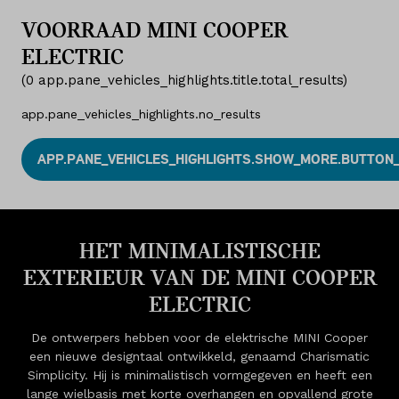
VOORRAAD MINI COOPER
ELECTRIC
(
0
app.pane_vehicles_highlights.title.total_results
)
app.pane_vehicles_highlights.no_results
APP.PANE_VEHICLES_HIGHLIGHTS.SHOW_MORE.BUTTON_
HET MINIMALISTISCHE
EXTERIEUR VAN DE MINI COOPER
ELECTRIC
De ontwerpers hebben voor de elektrische MINI Cooper
een nieuwe designtaal ontwikkeld, genaamd Charismatic
Simplicity. Hij is minimalistisch vormgegeven en heeft een
lange wielbasis met korte overhangen en opvallend grote