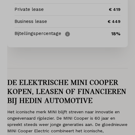
Diensten
Private lease
€ 419
Acties
Business lease
€ 449
Contact
Bijtellingspercentage
18%
Naar BMW
Mijn account
DE ELEKTRISCHE MINI COOPER
Vacatures
KOPEN, LEASEN OF FINANCIEREN
Vergelijken
BIJ HEDIN AUTOMOTIVE
Het iconische merk MINI blijft streven naar innovatie en
Vestigingen
ongeëvenaard rijplezier. De MINI Cooper is 60 jaar en
spreekt steeds weer jonge generaties aan. De gloednieuwe
Merken
MINI Cooper Electric combineert het iconische,