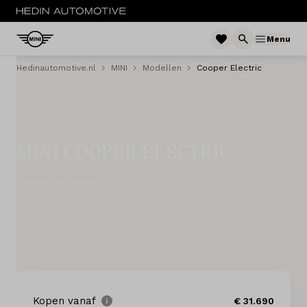
Menu
Hedinautomotive.nl
MINI
Modellen
Cooper Electric
MENU
Nieuw
Occasions
MINI COOPER ELECTRIC
Private lease
Iconisch én elektrisch.
Zakelijke lease
Financieren
Onderhoud
Kopen vanaf
€ 31.690