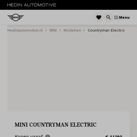
Menu
Hedinautomotive.nl
MINI
Modellen
Countryman Electric
MENU
Nieuw
Occasions
Private lease
Zakelijke lease
Financieren
Onderhoud
MINI COUNTRYMAN ELECTRIC
Kopen vanaf
€ 41.190