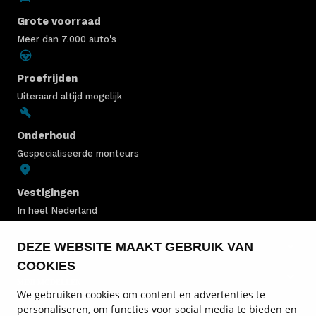
Grote voorraad
Meer dan 7.000 auto's
Proefrijden
Uiteraard altijd mogelijk
Onderhoud
Gespecialiseerde monteurs
Vestigingen
In heel Nederland
DEZE WEBSITE MAAKT GEBRUIK VAN
MINI VOORRAAD
COOKIES
MINI MODELLEN
We gebruiken cookies om content en advertenties te
personaliseren, om functies voor social media te bieden en
MINI ONDERHOUD