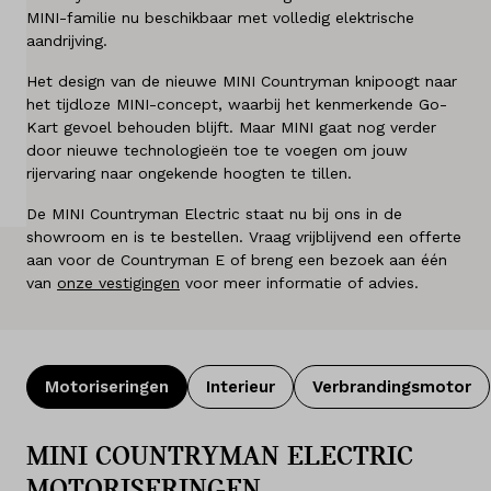
MINI-familie nu beschikbaar met volledig elektrische
Diensten
aandrijving.
Over ons
Het design van de nieuwe MINI Countryman knipoogt naar
het tijdloze MINI-concept, waarbij het kenmerkende Go-
Kart gevoel behouden blijft. Maar MINI gaat nog verder
Kennis & advies
door nieuwe technologieën toe te voegen om jouw
rijervaring naar ongekende hoogten te tillen.
Land
De MINI Countryman Electric staat nu bij ons in de
Nederland
showroom en is te bestellen. Vraag vrijblijvend een offerte
aan voor de Countryman E of breng een bezoek aan één
Taal
van
onze vestigingen
voor meer informatie of advies.
Nederlands
Motoriseringen
Interieur
Verbrandingsmotor
MINI COUNTRYMAN ELECTRIC
MOTORISERINGEN