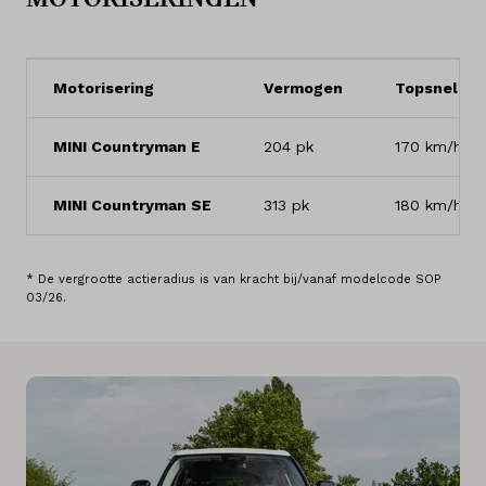
Motorisering
Vermogen
Topsnelhei
MINI Countryman E
204 pk
170 km/h
MINI Countryman SE
313 pk
180 km/h
* De vergrootte actieradius is van kracht bij/vanaf modelcode SOP
03/26.