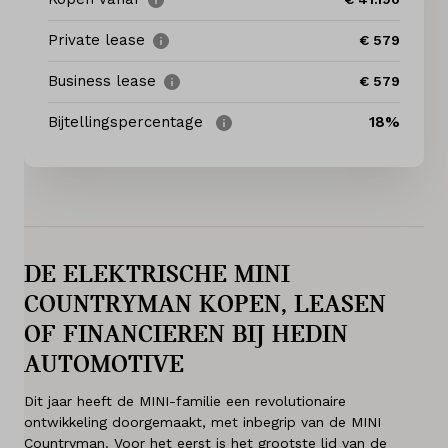
Diensten
Private lease
€ 579
Acties
Business lease
€ 579
Contact
Bijtellingspercentage
18%
Naar BMW
Mijn account
DE ELEKTRISCHE MINI
Vacatures
COUNTRYMAN KOPEN, LEASEN
Vergelijken
OF FINANCIEREN BIJ HEDIN
AUTOMOTIVE
Vestigingen
Dit jaar heeft de MINI-familie een revolutionaire
ontwikkeling doorgemaakt, met inbegrip van de MINI
Merken
Countryman. Voor het eerst is het grootste lid van de