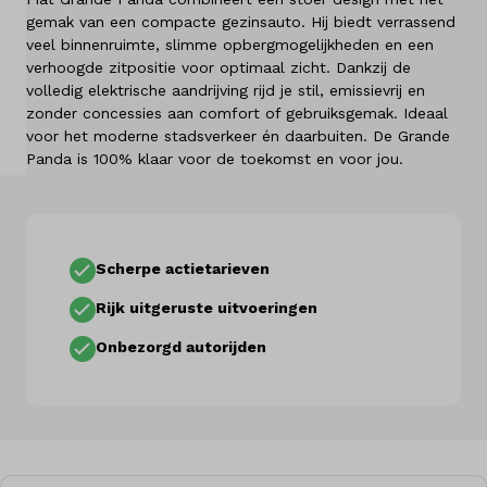
gemak van een compacte gezinsauto. Hij biedt verrassend
Over ons
veel binnenruimte, slimme opbergmogelijkheden en een
verhoogde zitpositie voor optimaal zicht. Dankzij de
Kennis & advies
volledig elektrische aandrijving rijd je stil, emissievrij en
zonder concessies aan comfort of gebruiksgemak. Ideaal
Land
voor het moderne stadsverkeer én daarbuiten. De Grande
Panda is 100% klaar voor de toekomst en voor jou.
Nederland
Taal
Nederlands
Scherpe actietarieven
Rijk uitgeruste uitvoeringen
Onbezorgd autorijden