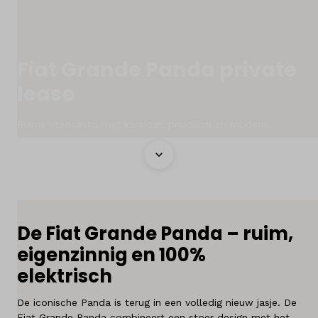
Onderhoud
Diensten
Fiat Grande Panda private
Contact
lease
Ruime stadsauto met karakter, praktisch en modern.
Mijn account
Vacatures
Vergelijken
De Fiat Grande Panda – ruim,
Vestigingen
eigenzinnig en 100%
Merken
elektrisch
Diensten
De iconische Panda is terug in een volledig nieuw jasje. De
Fiat Grande Panda combineert een stoer design met het