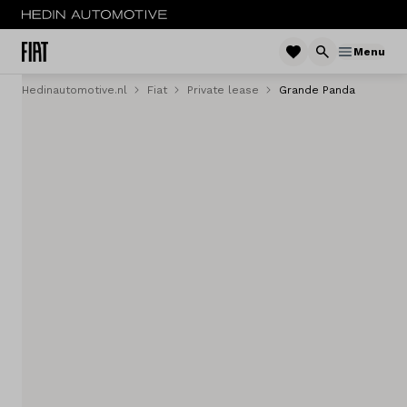
Menu
Hedinautomotive.nl
Fiat
Private lease
Grande Panda
Menu
Nieuw
Occasions
Acties
Bedrijfswagens
Private lease
Zakelijke lease