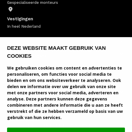
Gespecialiseerde monteurs
Vestigingen
In heel Nederland
Fiat voorraad
DEZE WEBSITE MAAKT GEBRUIK VAN
COOKIES
Fiat bedrijfswagens
We gebruiken cookies om content en advertenties te
Fiat modellen
personaliseren, om functies voor social media te
bieden en om ons websiteverkeer te analyseren. Ook
Fiat service & onderhoud
delen we informatie over uw gebruik van onze site
met onze partners voor social media, adverteren en
Fiat diensten
analyse. Deze partners kunnen deze gegevens
combineren met andere informatie die u aan ze heeft
Service en contact
verstrekt of die ze hebben verzameld op basis van uw
gebruik van hun services.
Fiat vestigingen
Autohart van Nederland