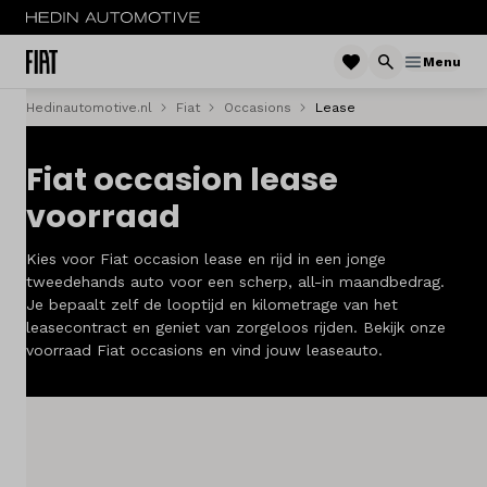
Menu
Hedinautomotive.nl
Fiat
Occasions
Lease
Menu
Fiat occasion lease
Nieuw
voorraad
Occasions
Kies voor Fiat occasion lease en rijd in een jonge
Acties
tweedehands auto voor een scherp, all-in maandbedrag.
Je bepaalt zelf de looptijd en kilometrage van het
leasecontract en geniet van zorgeloos rijden. Bekijk onze
Bedrijfswagens
voorraad Fiat occasions en vind jouw leaseauto.
Private lease
Zakelijke lease