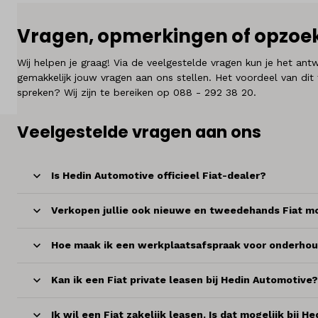
Over ons
Vragen, opmerkingen of opzoek
Kennis & advies
Wij helpen je graag! Via de veelgestelde vragen kun je het an
gemakkelijk jouw vragen aan ons stellen. Het voordeel van dit 
Land
spreken? Wij zijn te bereiken op
088 - 292 38 20
.
Nederland
Veelgestelde vragen aan ons
Taal
Nederlands
Is Hedin Automotive officieel Fiat-dealer?
Verkopen jullie ook nieuwe en tweedehands Fiat mo
Hoe maak ik een werkplaatsafspraak voor onderhoud
Kan ik een Fiat private leasen bij Hedin Automotive?
Ik wil een Fiat zakelijk leasen. Is dat mogelijk bij 