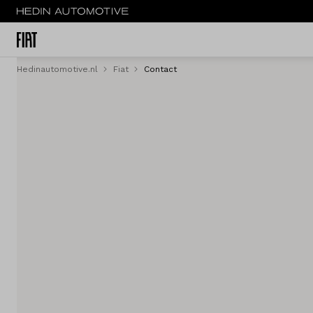
Hedinautomotive.nl
Fiat
Contact
Menu
Nieuw
Occasions
Acties
Bedrijfswagens
Private lease
Zakelijke lease