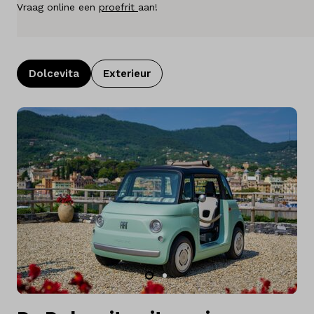
Vraag online een
proefrit
aan!
Over ons
Kennis & advies
Dolcevita
Exterieur
Land
Nederland
Taal
Nederlands