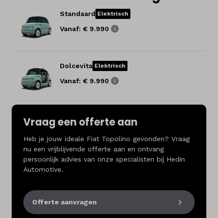
Standaard
Elektrisch
Vanaf: € 9.990
Dolcevita
Elektrisch
Vanaf: € 9.990
Vraag een offerte aan
Heb je jouw ideale Fiat Topolino gevonden? Vraag
nu een vrijblijvende offerte aan en ontvang
persoonlijk advies van onze specialisten bij Hedin
Automotive.
Offerte aanvragen