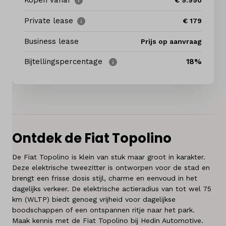
Kopen vanaf
€ 9.990
Onderhoud
Private lease
€ 179
Diensten
Business lease
Prijs op aanvraag
Contact
Bijtellingspercentage
18%
Mijn account
Vacatures
Ontdek de Fiat Topolino
Vergelijken
De Fiat Topolino is klein van stuk maar groot in karakter.
Vestigingen
Deze elektrische tweezitter is ontworpen voor de stad en
brengt een frisse dosis stijl, charme en eenvoud in het
dagelijks verkeer. De elektrische actieradius van tot wel 75
Merken
km (WLTP) biedt genoeg vrijheid voor dagelijkse
boodschappen of een ontspannen ritje naar het park.
Diensten
Maak kennis met de Fiat Topolino bij Hedin Automotive.