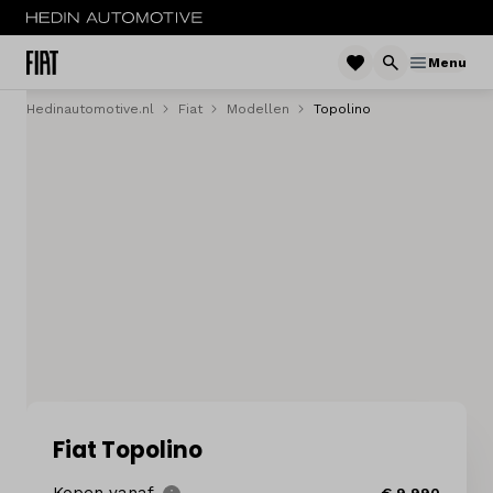
Menu
Hedinautomotive.nl
Fiat
Modellen
Topolino
Menu
Nieuw
Occasions
Acties
Bedrijfswagens
Private lease
Zakelijke lease
Fiat Topolino