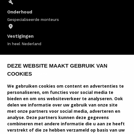
Onderhoud
Gespecialiseerde monteurs
Vestigingen
In heel Nederland
Fiat voorraad
DEZE WEBSITE MAAKT GEBRUIK VAN
COOKIES
Fiat bedrijfswagens
We gebruiken cookies om content en advertenties te
Fiat modellen
personaliseren, om functies voor social media te
bieden en om ons websiteverkeer te analyseren. Ook
Fiat service & onderhoud
delen we informatie over uw gebruik van onze site
met onze partners voor social media, adverteren en
Fiat diensten
analyse. Deze partners kunnen deze gegevens
combineren met andere informatie die u aan ze heeft
Service en contact
verstrekt of die ze hebben verzameld op basis van uw