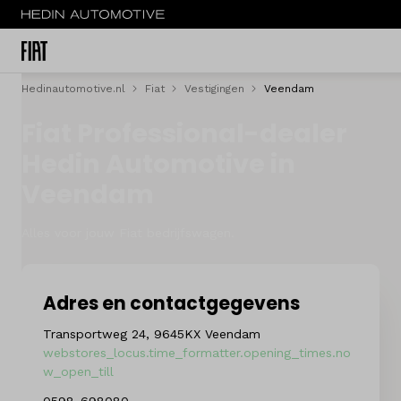
Hedinautomotive.nl
Fiat
Vestigingen
Veendam
Menu
Fiat Professional-dealer
Nieuw
Hedin Automotive in
Veendam
Occasions
Acties
Alles voor jouw Fiat bedrijfswagen.
Bedrijfswagens
Adres en contactgegevens
Private lease
Transportweg 24, 9645KX Veendam
webstores_locus.time_formatter.opening_times.no
Zakelijke lease
w_open_till