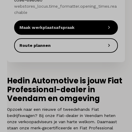
0598-698080
Onderhoud
webstores_locus.time_formatter.opening_times.rea
chable
Diensten
Maak werkplaatsafspraak
Contact
Route plannen
Mijn account
Vacatures
Hedin Automotive is jouw Fiat
Vergelijken
Professional-dealer in
Veendam en omgeving
Vestigingen
Opzoek naar een nieuwe of tweedehands Fiat
Merken
bedrijfswagen? Bij onze Fiat-dealer in Veendam heten
onze verkoopadviseurs je van harte welkom. Daarnaast
Diensten
staan onze merk-gecertificeerde en Fiat Professional