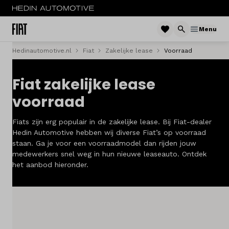
Menu
Hedinautomotive.nl
Fiat
Zakelijke lease
Voorraad
Menu
Fiat zakelijke lease
Nieuw
voorraad
Occasions
Fiats zijn erg populair in de zakelijke lease. Bij Fiat-dealer
Acties
Hedin Automotive hebben wij diverse Fiat’s op voorraad
staan. Ga je voor een voorraadmodel dan rijden jouw
medewerkers snel weg in hun nieuwe leaseauto. Ontdek
Bedrijfswagens
het aanbod hieronder.
Private lease
Zakelijke lease