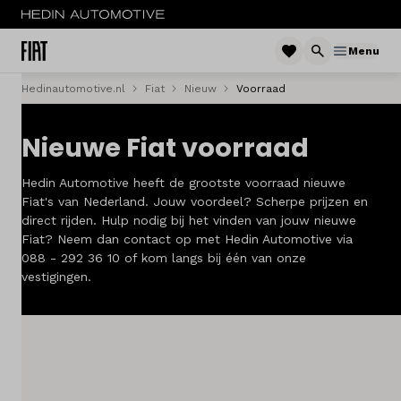
Menu
Hedinautomotive.nl
Fiat
Nieuw
Voorraad
Menu
Nieuwe Fiat voorraad
Nieuw
Hedin Automotive heeft de grootste voorraad nieuwe
Occasions
Fiat's van Nederland. Jouw voordeel? Scherpe prijzen en
direct rijden. Hulp nodig bij het vinden van jouw nieuwe
Acties
Fiat? Neem dan contact op met Hedin Automotive via
088 - 292 36 10 of kom langs bij één van onze
Bedrijfswagens
vestigingen.
Private lease
Zakelijke lease