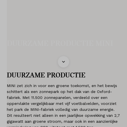
Diensten
Acties
Contact
DUURZAME PRODUCTIE MINI
Naar BMW
Mijn account
DUURZAME PRODUCTIE
Vacatures
MINI zet zich in voor een groene toekomst, en het bewijs
schittert als een zonnepark op het dak van de Oxford-
Vergelijken
fabriek. Met 11.500 zonnepanelen, verdeeld over een
oppervlakte vergelijkbaar met vijf voetbalvelden, voorziet
Vestigingen
het park de MINI-fabriek volledig van duurzame energie.
Dit resulteert niet alleen in een jaarlijkse opwekking van 2,7
Merken
gigawatt aan groene stroom, maar ook in een aanzienlijke