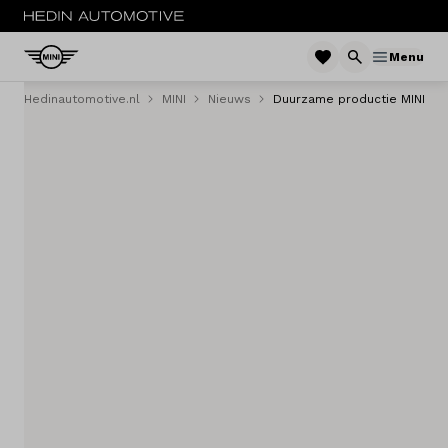
Menu
Hedinautomotive.nl
MINI
Nieuws
Duurzame productie MINI
MENU
Nieuw
Occasions
Private lease
Zakelijke lease
Financieren
Onderhoud