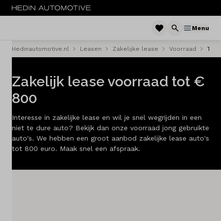
Menu
Hedinautomotive.nl
Leasen
Zakelijke lease
Voorraad
Tot 
Menu
Zakelijk lease voorraad tot €
Private lease
800
Zakelijke lease
Interesse in zakelijke lease en wil je snel wegrijden in een
Bedrijfswagen lease
niet te dure auto? Bekijk dan onze voorraad jong gebruikte
auto's. We hebben een groot aanbod zakelijke lease auto's
tot 800 euro. Maak snel een afspraak.
Occasion lease
Shortlease
LeaseDeals
Mijn leaseauto