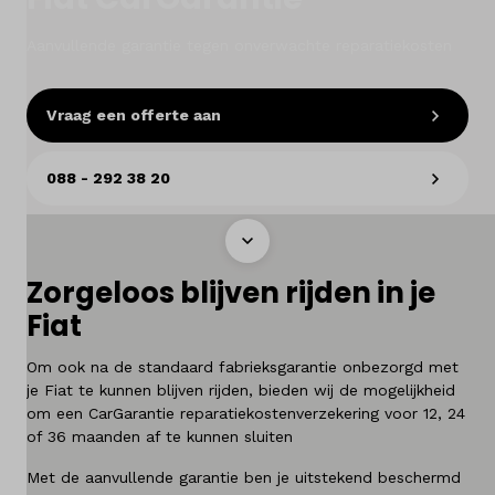
Onderhoud
Aanvullende garantie tegen onverwachte reparatiekosten
Diensten
Contact
Vraag een offerte aan
088 - 292 38 20
Mijn account
Vacatures
Zorgeloos blijven rijden in je
Vergelijken
Fiat
Vestigingen
Om ook na de standaard fabrieksgarantie onbezorgd met
je Fiat te kunnen blijven rijden, bieden wij de mogelijkheid
om een CarGarantie reparatiekostenverzekering voor 12, 24
Merken
of 36 maanden af te kunnen sluiten
Diensten
Met de aanvullende garantie ben je uitstekend beschermd