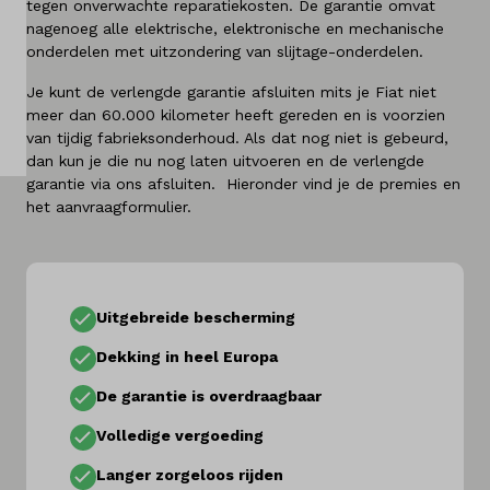
tegen onverwachte reparatiekosten. De garantie omvat
nagenoeg alle elektrische, elektronische en mechanische
Over ons
onderdelen met uitzondering van slijtage-onderdelen.
Kennis & advies
Je kunt de verlengde garantie afsluiten mits je Fiat niet
meer dan 60.000 kilometer heeft gereden en is voorzien
Land
van tijdig fabrieksonderhoud. Als dat nog niet is gebeurd,
dan kun je die nu nog laten uitvoeren en de verlengde
Nederland
garantie via ons afsluiten. Hieronder vind je de premies en
het aanvraagformulier.
Taal
Nederlands
Uitgebreide bescherming
Dekking in heel Europa
De garantie is overdraagbaar
Volledige vergoeding
Langer zorgeloos rijden