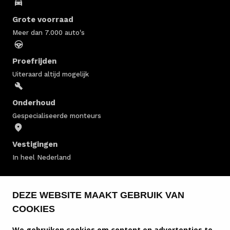
Grote voorraad
Meer dan 7.000 auto's
Proefrijden
Uiteraard altijd mogelijk
Onderhoud
Gespecialiseerde monteurs
Vestigingen
In heel Nederland
Fiat voorraad
DEZE WEBSITE MAAKT GEBRUIK VAN
COOKIES
Fiat bedrijfswagens
We gebruiken cookies om content en advertenties te