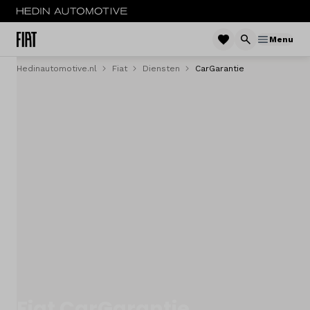
Menu
Hedinautomotive.nl
Fiat
Diensten
CarGarantie
Menu
Nieuw
Occasions
Acties
Bedrijfswagens
Private lease
Zakelijke lease
Fiat CarGarantie