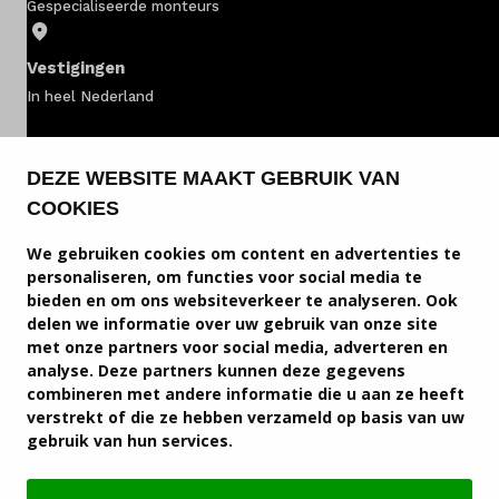
Onderhoud
Gespecialiseerde monteurs
Diensten
Vestigingen
In heel Nederland
Contact
Fiat voorraad
DEZE WEBSITE MAAKT GEBRUIK VAN
Mijn account
COOKIES
Fiat bedrijfswagens
We gebruiken cookies om content en advertenties te
Vacatures
Fiat modellen
personaliseren, om functies voor social media te
bieden en om ons websiteverkeer te analyseren. Ook
Fiat service & onderhoud
Vergelijken
delen we informatie over uw gebruik van onze site
met onze partners voor social media, adverteren en
Fiat diensten
Vestigingen
analyse. Deze partners kunnen deze gegevens
combineren met andere informatie die u aan ze heeft
Service en contact
verstrekt of die ze hebben verzameld op basis van uw
Merken
gebruik van hun services.
Fiat vestigingen
Diensten
Autohart van Nederland