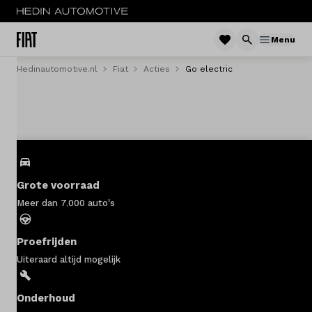
Menu
Hedinautomotive.nl
Fiat
Acties
Go electric
Menu
Nieuw
Occasions
Acties
Grote voorraad
Meer dan 7.000 auto's
Bedrijfswagens
Proefrijden
Private lease
Uiteraard altijd mogelijk
Zakelijke lease
Onderhoud