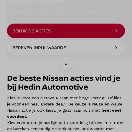
Hoge korting én ander voordeel op een nieuwe Nissan.
Onderhoud
Diensten
BEKIJK DE ACTIES
Contact
BEREKEN INRUILWAARDE
Mijn account
De beste Nissan acties vind je
Vacatures
bij Hedin Automotive
Vergelijken
Kies je voor een nieuwe Nissan met hoge korting? Of kies
je voor een heel andere deal? De keuze is reuze en welke
Nissan actie je ook kiest, je gaat naar huis met
heel veel
Vestigingen
voordeel.
Kies ervoor om je huidige auto voordelig bij ons in te ruilen
Merken
en bereken eenvoudig de indicatieve inruilwaarde met