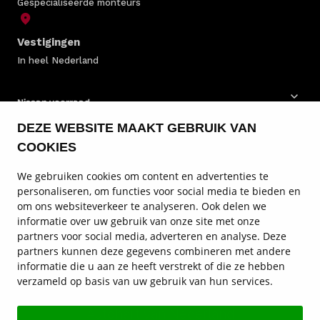
Gespecialiseerde monteurs
Vestigingen
In heel Nederland
Nissan voorraad
DEZE WEBSITE MAAKT GEBRUIK VAN
Nissan bedrijfswagens
COOKIES
Nissan modellen
We gebruiken cookies om content en advertenties te
personaliseren, om functies voor social media te bieden en
Nissan onderhoud
om ons websiteverkeer te analyseren. Ook delen we
informatie over uw gebruik van onze site met onze
Nissan diensten
partners voor social media, adverteren en analyse. Deze
partners kunnen deze gegevens combineren met andere
Service en contact
informatie die u aan ze heeft verstrekt of die ze hebben
verzameld op basis van uw gebruik van hun services.
Nissan vestigingen
Autohart van Nederland