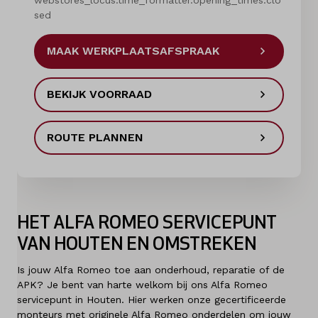
webstores_locus.time_formatter.opening_times.clo
sed
Diensten
MAAK WERKPLAATSAFSPRAAK
Contact
BEKIJK VOORRAAD
Mijn account
ROUTE PLANNEN
Vacatures
Vergelijken
HET ALFA ROMEO SERVICEPUNT
Vestigingen
VAN HOUTEN EN OMSTREKEN
Merken
Is jouw Alfa Romeo toe aan onderhoud, reparatie of de
APK? Je bent van harte welkom bij ons Alfa Romeo
Diensten
servicepunt in Houten. Hier werken onze gecertificeerde
monteurs met originele Alfa Romeo onderdelen om jouw