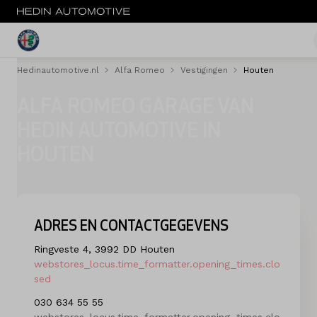
Hedinautomotive.nl
Alfa Romeo
Vestigingen
Houten
MENU
ALFA ROMEO GARAGE VAN
Nieuw
HEDIN AUTOMOTIVE IN
HOUTEN
Occasions
Acties
Private lease
ADRES EN CONTACTGEGEVENS
Zakelijke lease
Ringveste 4, 3992 DD Houten
webstores_locus.time_formatter.opening_times.clo
sed
Service & onderhoud
030 634 55 55
Savali tuning