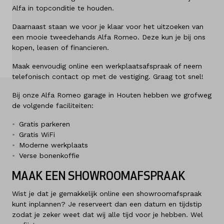
Alfa in topconditie te houden.
Over ons
Daarnaast staan we voor je klaar voor het uitzoeken van
Kennis & advies
een mooie tweedehands Alfa Romeo. Deze kun je bij ons
kopen, leasen of financieren.
Land
Maak eenvoudig online een werkplaatsafspraak of neem
Nederland
telefonisch contact op met de vestiging. Graag tot snel!
Bij onze Alfa Romeo garage in Houten hebben we grofweg
Taal
de volgende faciliteiten:
Nederlands
Gratis parkeren
Gratis WiFi
Moderne werkplaats
Verse bonenkoffie
MAAK EEN SHOWROOMAFSPRAAK
Wist je dat je gemakkelijk online een showroomafspraak
kunt inplannen? Je reserveert dan een datum en tijdstip
zodat je zeker weet dat wij alle tijd voor je hebben. Wel