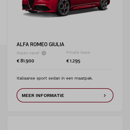
Over ons
Kennis & advies
Land
Nederland
ALFA ROMEO GIULIA
Private lease
Kopen vanaf
Taal
€ 81.900
€ 1.295
Nederlands
Italiaanse sport sedan in een maatpak.
MEER INFORMATIE