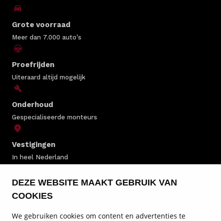
Grote voorraad
Meer dan 7.000 auto's
Proefrijden
Uiteraard altijd mogelijk
Onderhoud
Gespecialiseerde monteurs
Vestigingen
In heel Nederland
DEZE WEBSITE MAAKT GEBRUIK VAN
ALFA ROMEO VOORRAAD
COOKIES
ALFA ROMEO MODELLEN
We gebruiken cookies om content en advertenties te