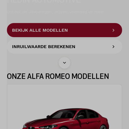
Ontdek de uitvoeringen, prijzen, voorraad en meer.
Diensten
Contact
BEKIJK ALLE MODELLEN
INRUILWAARDE BEREKENEN
Mijn account
Vacatures
ONZE ALFA ROMEO MODELLEN
Vergelijken
Vestigingen
Merken
Diensten