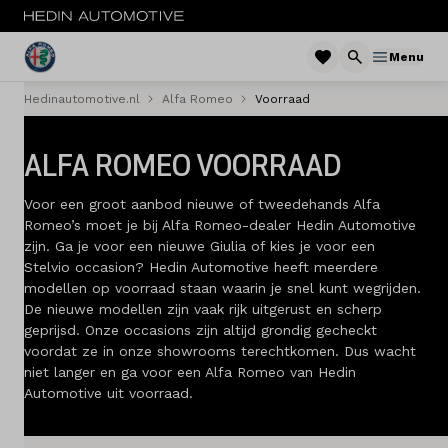
Menu
Hedinautomotive.nl
Alfa Romeo
Voorraad
MENU
ALFA ROMEO VOORRAAD
Nieuw
Voor een groot aanbod nieuwe of tweedehands Alfa
Occasions
Romeo’s moet je bij Alfa Romeo-dealer Hedin Automotive
zijn. Ga je voor een nieuwe Giulia of kies je voor een
Acties
Stelvio occasion? Hedin Automotive heeft meerdere
modellen op voorraad staan waarin je snel kunt wegrijden.
Private lease
De nieuwe modellen zijn vaak rijk uitgerust en scherp
geprijsd. Onze occasions zijn altijd grondig gecheckt
voordat ze in onze showrooms terechtkomen. Dus wacht
Zakelijke lease
niet langer en ga voor een Alfa Romeo van Hedin
Automotive uit voorraad.
Service & onderhoud
Savali tuning