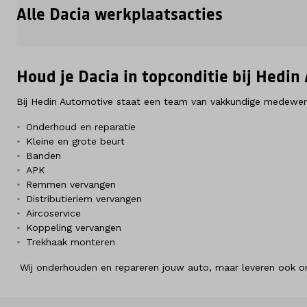
Alle Dacia werkplaatsacties
Over ons
Kennis & advies
Houd je Dacia in topconditie bij Hedi
Land
Bij Hedin Automotive staat een team van vakkundige medewerke
Nederland
Onderhoud en reparatie
Kleine en grote beurt
Taal
Banden
Nederlands
APK
Remmen vervangen
Distributieriem vervangen
Aircoservice
Koppeling vervangen
Trekhaak monteren
Wij onderhouden en repareren jouw auto, maar leveren ook on