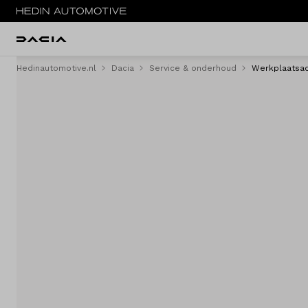
Hedinautomotive.nl
Dacia
Service & onderhoud
Werkplaatsac
Menu
Modellen
Voorraad nieuw
Occasions
Acties
Private lease
Zakelijke lease
Service & onderhoud