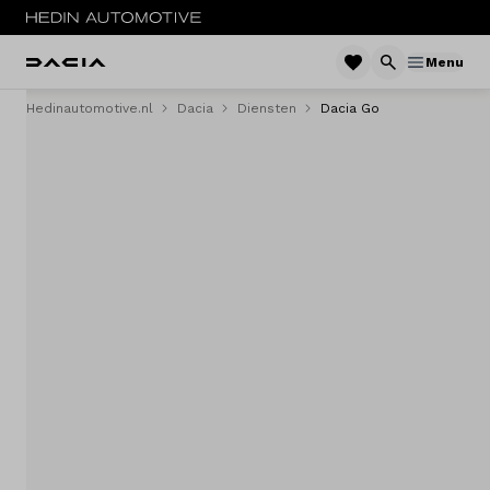
Menu
Hedinautomotive.nl
Dacia
Diensten
Dacia Go
Menu
Modellen
Voorraad nieuw
Occasions
Acties
Private lease
Zakelijke lease
Service & onderhoud