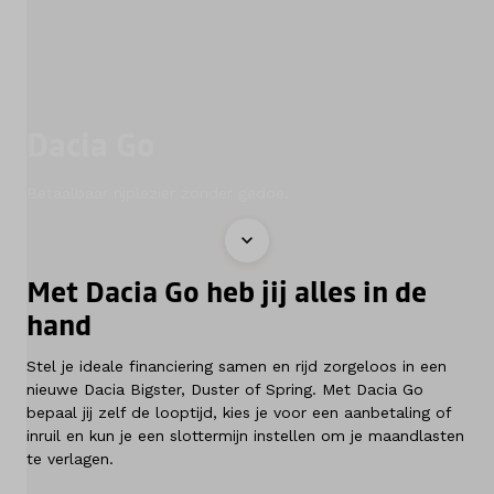
Diensten
Contact
Dacia Go
Betaalbaar rijplezier zonder gedoe.
Mijn account
Vacatures
Met Dacia Go heb jij alles in de
Vergelijken
hand
Vestigingen
Stel je ideale financiering samen en rijd zorgeloos in een
nieuwe Dacia Bigster, Duster of Spring. Met Dacia Go
Merken
bepaal jij zelf de looptijd, kies je voor een aanbetaling of
inruil en kun je een slottermijn instellen om je maandlasten
te verlagen.
Diensten