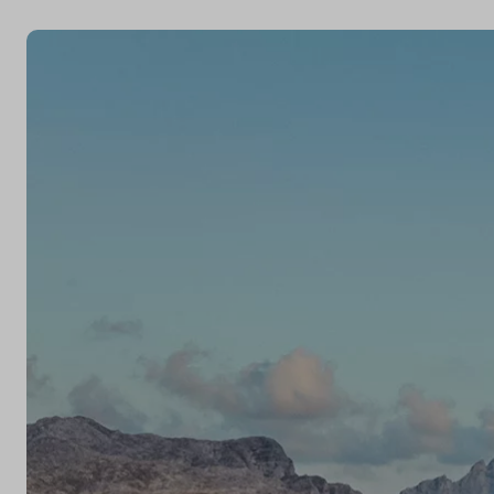
Over ons
Kennis & advies
Land
Nederland
Taal
Nederlands