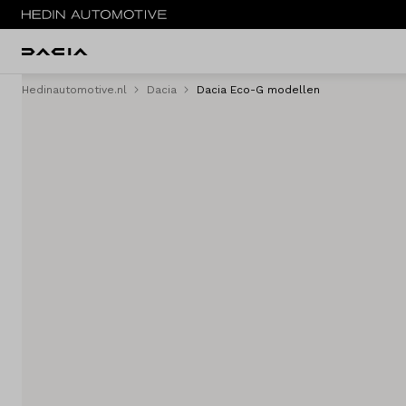
Hedinautomotive.nl
Dacia
Dacia Eco-G modellen
Menu
Modellen
Voorraad nieuw
Occasions
Acties
Private lease
Zakelijke lease
Service & onderhoud