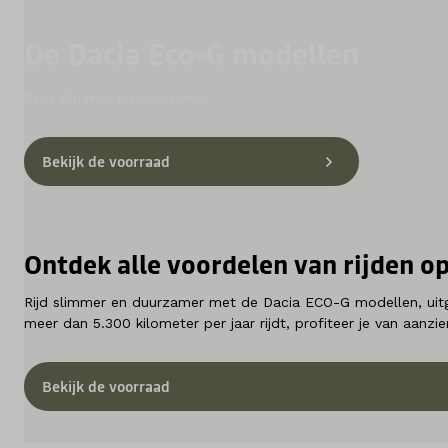
De Dacia Eco-G modellen
Diensten
Contact
Rijdt slimmer en duurzamer.
Bekijk de voorraad
Mijn account
Vacatures
Ontdek alle voordelen van rijden o
Vergelijken
Rijd slimmer en duurzamer met de Dacia ECO-G modellen, uit
meer dan 5.300 kilometer per jaar rijdt, profiteer je van aanzi
Vestigingen
Merken
Bekijk de voorraad
Diensten