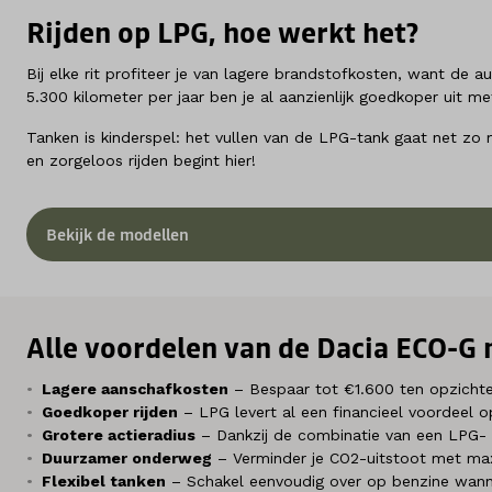
Rijden op LPG, hoe werkt het?
Bij elke rit profiteer je van lagere brandstofkosten, want de
5.300 kilometer per jaar ben je al aanzienlijk goedkoper uit 
Tanken is kinderspel: het vullen van de LPG-tank gaat net zo 
en zorgeloos rijden begint hier!
Bekijk de modellen
Alle voordelen van de Dacia ECO-G 
Lagere aanschafkosten
– Bespaar tot €1.600 ten opzichte
Goedkoper rijden
– LPG levert al een financieel voordeel op
Grotere actieradius
– Dankzij de combinatie van een LPG- e
Duurzamer onderweg
– Verminder je CO2-uitstoot met max
Flexibel tanken
– Schakel eenvoudig over op benzine wanne