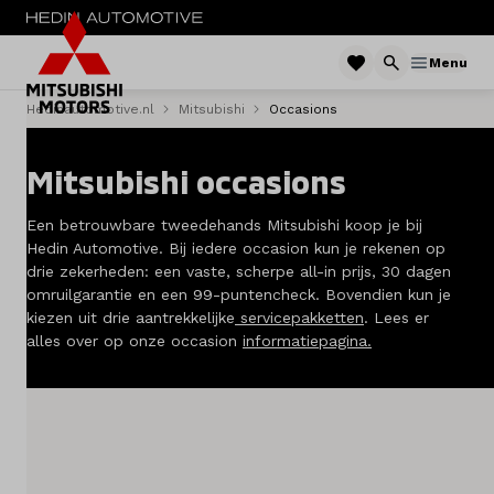
Menu
Hedinautomotive.nl
Mitsubishi
Occasions
Menu
Mitsubishi occasions
Nieuw
Een betrouwbare tweedehands Mitsubishi koop je bij
Occassions
Hedin Automotive. Bij iedere occasion kun je rekenen op
drie zekerheden: een vaste, scherpe all-in prijs, 30 dagen
Acties
omruilgarantie en een 99-puntencheck. Bovendien kun je
kiezen uit drie aantrekkelijke
servicepakketten
. Lees er
Private Lease
alles over op onze occasion
informatiepagina.
Zakelijke Lease
Service & onderhoud
Diensten