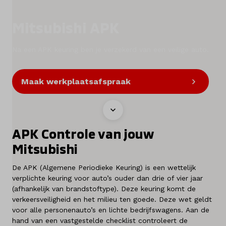
Contact
Mitsubishi APK
Na een APK keuring ben je verzekerd van een veilige auto.
Mijn account
Maak werkplaatsafspraak
Vacatures
Vergelijken
APK Controle van jouw
Vestigingen
Mitsubishi
Merken
De APK (Algemene Periodieke Keuring) is een wettelijk
verplichte keuring voor auto’s ouder dan drie of vier jaar
Diensten
(afhankelijk van brandstoftype). Deze keuring komt de
verkeersveiligheid en het milieu ten goede. Deze wet geldt
voor alle personenauto’s en lichte bedrijfswagens. Aan de
Over ons
hand van een vastgestelde checklist controleert de