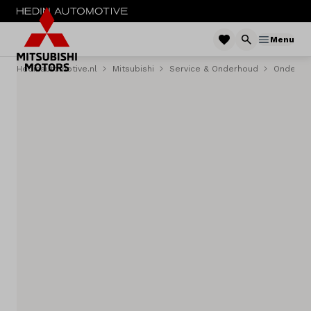
Menu
Hedinautomotive.nl
Mitsubishi
Service & Onderhoud
Onderho
Menu
Nieuw
Occassions
Acties
Private Lease
Zakelijke Lease
Service & onderhoud
Diensten