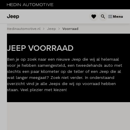
Menu
Hedinautomotive.nl
Jeep
Voorraad
MENU
JEEP VOORRAAD
Nieuw
Ben je op zoek naar een nieuwe Jeep die wij al helemaal
Occasions
voor je hebben samengesteld, een tweedehands auto met
slechts een paar kilometer op de teller of een Jeep die al
Acties
wat langer meegaat? Zoek niet verder. In onderstaand
overzicht vind je alle Jeeps die wij op voorraad hebben
Private Lease
staan. Veel plezier met kiezen!
Zakelijke Lease
Service & onderhoud