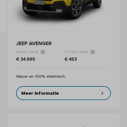
Kennis & advies
Land
Nederland
JEEP AVENGER
Taal
Kopen vanaf
Private lease
Nederlands
€ 34.995
€ 453
Nieuw en 100% elektrisch.
Meer informatie