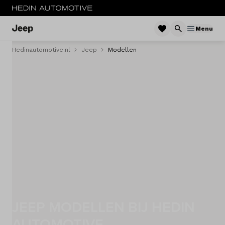
Menu
Hedinautomotive.nl
Jeep
Modellen
MENU
Nieuw
Occasions
Acties
Private Lease
Zakelijke Lease
JEEP MODELLEN BIJ HEDIN
Service & onderhoud
AUTOMOTIVE