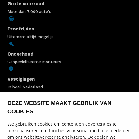
Grote voorraad
Meer dan 7.000 auto's
Proefrijden
Uiteraard altijd mogelijk
Onderhoud
Gespecialiseerde monteurs
Vestigingen
In heel Nederland
DEZE WEBSITE MAAKT GEBRUIK VAN
JEEP VOORRAAD
COOKIES
JEEP MODELLEN
We gebruiken cookies om content en advertenties te
personaliseren, om functies voor social media te bieden en
JEEP SERVICE & ONDERHOUD
om ons websiteverkeer te analyseren. Ook delen we